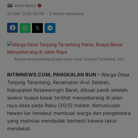
Intim News
.
22 Mei 2026 06:09
2 menit membaca
Facebook
WhatsApp
Twitter
Telegram
Buaya menyeberang di jalan raya Desa Tanjung Terantang. (Ist)
INTIMNEWS.COM, PANGKALAN BUN –
Warga Desa
Tanjung Terantang, Kecamatan Arut Selatan,
Kabupaten Kotawaringin Barat, dibuat panik setelah
seekor buaya besar terlihat menyeberang di jalan
raya desa pada Rabu (20/5) malam. Kemunculan
hewan liar tersebut membuat warga dan pengendara
yang melintas mendadak berhenti karena takut
mendekat.