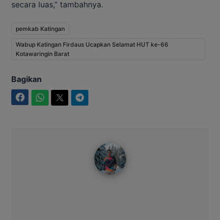
secara luas,” tambahnya.
pemkab Katingan
Wabup Katingan Firdaus Ucapkan Selamat HUT ke-66
Kotawaringin Barat
Bagikan
Facebook
WhatsApp
Twitter
Telegram
Bitro