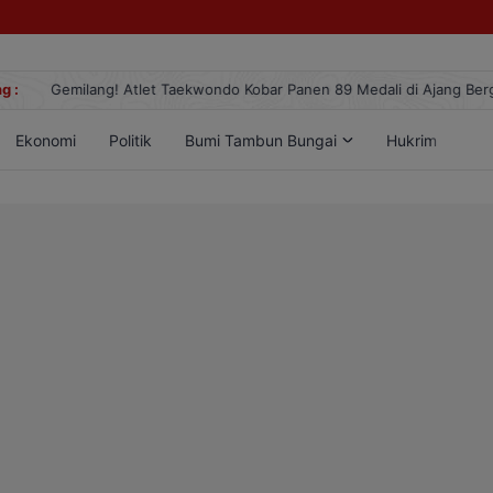
g :
Gemilang! Atlet Taekwondo Kobar Panen 89 Medali di Ajang Berge
Ekonomi
Politik
Bumi Tambun Bungai
Hukrim
Lif