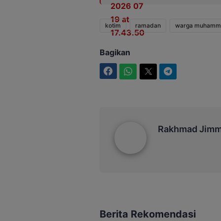
kotim
ramadan
warga muhamma
Bagikan
Facebook
WhatsApp
Twitter
Telegram
Rakhmad Jimmy
Rakhmad Jim
Berita Rekomendasi