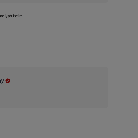
diyah kotim
my