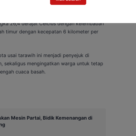
ngka 26,4 derajat Celcius dengan kelembaban
rah timur dengan kecepatan 6 kilometer per
a usai tarawih ini menjadi penyejuk di
, sekaligus mengingatkan warga untuk tetap
 tengah cuaca basah.
kan Mesin Partai, Bidik Kemenangan di
ng