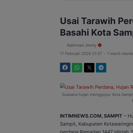
Usai Tarawih Pe
Basahi Kota Sam
Rakhmad Jimmy
.
17 Februari 2026 21:27
1 menit memb
Facebook
WhatsApp
Twitter
Telegram
Suasana hujan mengguyur Kota Sampit
INTIMNEWS.COM, SAMPIT
– Hu
Sampit, Kabupaten Kotawaringin 
perdana Ramadan 1447 Hijriah, 