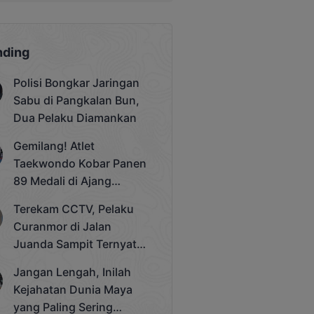
nding
Polisi Bongkar Jaringan
Sabu di Pangkalan Bun,
Dua Pelaku Diamankan
Gemilang! Atlet
Taekwondo Kobar Panen
89 Medali di Ajang
Bergengsi Rektor Unda
Terekam CCTV, Pelaku
Cup 2025
Curanmor di Jalan
Juanda Sampit Ternyata
Seorang PNS
Jangan Lengah, Inilah
Kejahatan Dunia Maya
yang Paling Sering