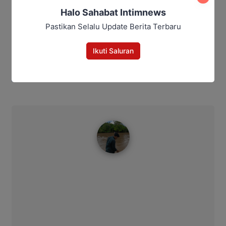
Halo Sahabat Intimnews
Aiptu Sumariyanto
Keluarga korban
Pastikan Selalu Update Berita Terbaru
Satresnarkoba Polres Katingan
Ikuti Saluran
Bagikan
Facebook
WhatsApp
Twitter
Telegram
Ahmad Suhairi