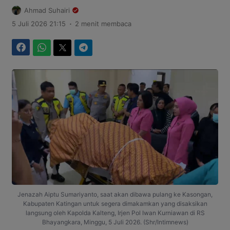
Ahmad Suhairi
.
5 Juli 2026 21:15
2 menit membaca
Facebook
WhatsApp
Twitter
Telegram
Jenazah Aiptu Sumariyanto, saat akan dibawa pulang ke Kasongan,
Kabupaten Katingan untuk segera dimakamkan yang disaksikan
langsung oleh Kapolda Kalteng, Irjen Pol Iwan Kurniawan di RS
Bhayangkara, Minggu, 5 Juli 2026. (Shr/Intimnews)