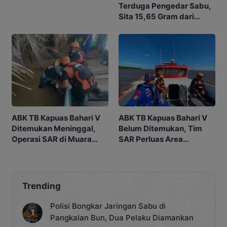
Terduga Pengedar Sabu,
Sita 15,65 Gram dari
Rumah di Ketapang
ABK TB Kapuas Bahari V
ABK TB Kapuas Bahari V
Ditemukan Meninggal,
Belum Ditemukan, Tim
Operasi SAR di Muara
SAR Perluas Area
Sampit Dihentikan
Pencarian di Muara
Sampit
Trending
Polisi Bongkar Jaringan Sabu di
Pangkalan Bun, Dua Pelaku Diamankan