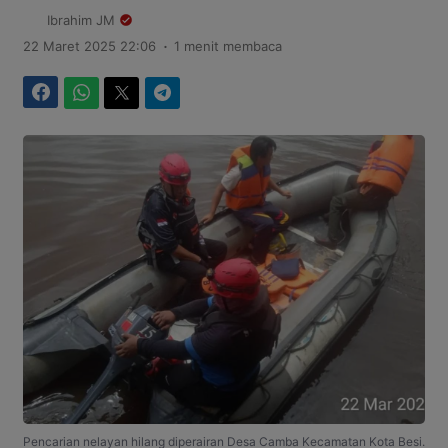
Ibrahim JM
.
22 Maret 2025 22:06
1 menit membaca
Facebook
WhatsApp
Twitter
Telegram
Pencarian nelayan hilang diperairan Desa Camba Kecamatan Kota Besi.