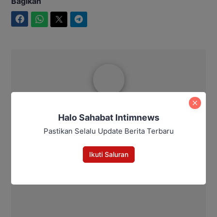
Bagikan
Facebook
WhatsApp
Twitter
Telegram
Ibrahim JM
Halo Sahabat Intimnews
Pastikan Selalu Update Berita Terbaru
Ikuti Saluran