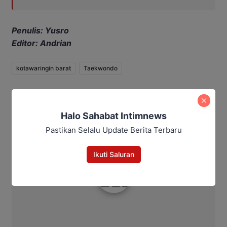
Penulis: Yusro
Editor: Andrian
kotawaringin barat
Taekwondo
Bagikan
Halo Sahabat Intimnews
Facebook
WhatsApp
Twitter
Telegram
Pastikan Selalu Update Berita Terbaru
Ikuti Saluran
Intim News