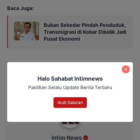
Baca Juga:
Bukan Sekedar Pindah Penduduk,
Transmigrasi di Kobar Dibidik Jadi
Pusat Ekonomi
Bagikan
Halo Sahabat Intimnews
Facebook
WhatsApp
Twitter
Telegram
Pastikan Selalu Update Berita Terbaru
Ikuti Saluran
Intim News
Intim News