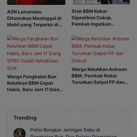
Stok BBM Kobar
ASN Lamandau
Dipastikan Cukup,
Ditemukan Meninggal di
Pemkab Ingatkan
Mobil yang Terparkir di
Ancaman Pidana bagi
Pangkalan Bun
Penyalahgunaan
Warga Keluhkan Antrean
BBM, Pemkab Kobar
Warga Pangkalan Bun
Turunkan Satpol PP dan
Keluhkan BBM Cepat
Dishub
Habis, Baru Jam 11 Siang
SPBU Sudah Kehabisan
Stok
Trending
Polisi Bongkar Jaringan Sabu di
Pangkalan Bun, Dua Pelaku Diamankan