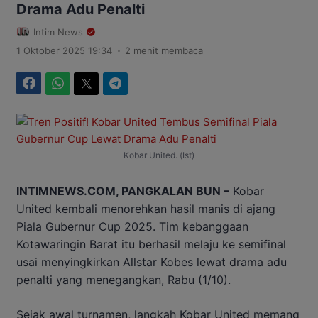
Drama Adu Penalti
Intim News
.
1 Oktober 2025 19:34
2 menit membaca
Facebook
WhatsApp
Twitter
Telegram
Kobar United. (Ist)
INTIMNEWS.COM, PANGKALAN BUN –
Kobar
United kembali menorehkan hasil manis di ajang
Piala Gubernur Cup 2025. Tim kebanggaan
Kotawaringin Barat itu berhasil melaju ke semifinal
usai menyingkirkan Allstar Kobes lewat drama adu
penalti yang menegangkan, Rabu (1/10).
Sejak awal turnamen, langkah Kobar United memang