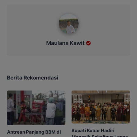
Maulana Kawit
Maulana Kawit
Berita Rekomendasi
Bupati Kobar Hadiri
Antrean Panjang BBM di
Manasik Sekaligus Lepas