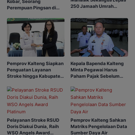
Kobar, Seorang
250 Jamaah Umrah
Perempuan Pingsan di
Alkamila
SPBU
Kepala Bapenda Kalteng
Pemprov Kalteng Siapkan
Minta Pegawai Harus
Penguatan Layanan
Paham Pajak Sebelum
Stroke hingga Kabupaten
Edukasi Warga
dan Desa
Pelayanan Stroke RSUD
Pemprov Kalteng Sahkan
Doris Diakui Dunia, Raih
Matriks Pengelolaan Data
WSO Angels Award
Sumber Daya Air