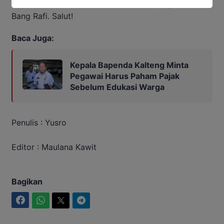
lanjut,” ujar Rafi sambil tertawa. Kreatif juga sih,
Bang Rafi. Salut!
Baca Juga:
Kepala Bapenda Kalteng Minta
Pegawai Harus Paham Pajak
Sebelum Edukasi Warga
Penulis : Yusro
Editor : Maulana Kawit
Bagikan
Facebook
WhatsApp
Twitter
Telegram