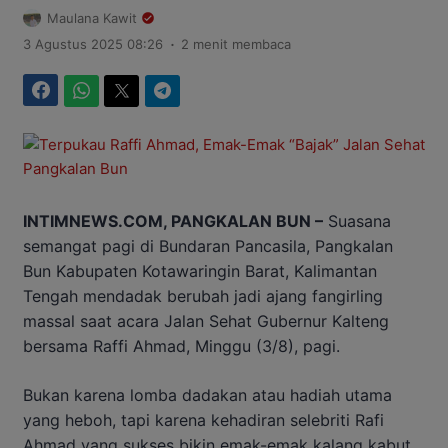
Maulana Kawit
.
3 Agustus 2025 08:26
2 menit membaca
Facebook
WhatsApp
Twitter
Telegram
INTIMNEWS.COM, PANGKALAN BUN –
Suasana
semangat pagi di Bundaran Pancasila, Pangkalan
Bun Kabupaten Kotawaringin Barat, Kalimantan
Tengah mendadak berubah jadi ajang fangirling
massal saat acara Jalan Sehat Gubernur Kalteng
bersama Raffi Ahmad, Minggu (3/8), pagi.
Bukan karena lomba dadakan atau hadiah utama
yang heboh, tapi karena kehadiran selebriti Rafi
Ahmad yang sukses bikin emak-emak kalang kabut