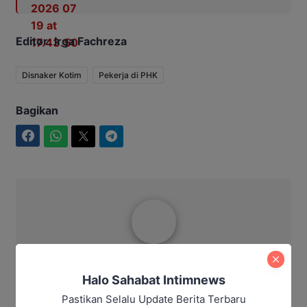
Editor: Irga Fachreza
Disnaker Kotim
Pekerja di PHK
Bagikan
Facebook
WhatsApp
Twitter
Telegram
Ibrahim JM
Halo Sahabat Intimnews
Pastikan Selalu Update Berita Terbaru