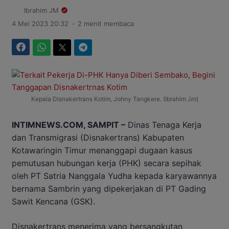
Ibrahim JM
.
4 Mei 2023 20:32
2 menit membaca
Facebook
WhatsApp
Twitter
Telegram
Kepala Disnakertrans Kotim, Johny Tangkere. (Ibrahim Jm)
INTIMNEWS.COM, SAMPIT –
Dinas Tenaga Kerja
dan Transmigrasi (Disnakertrans) Kabupaten
Kotawaringin Timur menanggapi dugaan kasus
pemutusan hubungan kerja (PHK) secara sepihak
oleh PT Satria Nanggala Yudha kepada karyawannya
bernama Sambrin yang dipekerjakan di PT Gading
Sawit Kencana (GSK).
Disnakertrans menerima yang bersangkutan