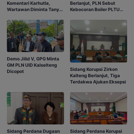
Berlanjut, PLN Sebut
Komentari Karhutla,
Kebocoran Boiler PLTU
Wartawan Diminta Tanya
TPI jadi Penyebabnya
ke Gubernur
Demo Jilid V, GPG Minta
GM PLN UID Kalselteng
Sidang Korupsi Zirkon
Dicopot
Kalteng Berlanjut, Tiga
Terdakwa Ajukan Eksepsi
Sidang Perdana Korupsi
Sidang Perdana Dugaan