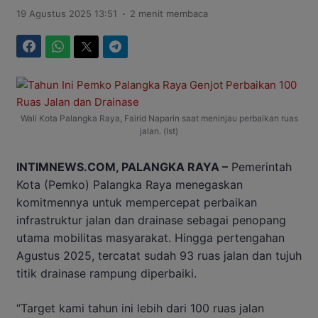
.
19 Agustus 2025 13:51
2 menit membaca
Facebook
WhatsApp
Twitter
Telegram
Wali Kota Palangka Raya, Fairid Naparin saat meninjau perbaikan ruas
jalan. (Ist)
INTIMNEWS.COM, PALANGKA RAYA –
Pemerintah
Kota (Pemko) Palangka Raya menegaskan
komitmennya untuk mempercepat perbaikan
infrastruktur jalan dan drainase sebagai penopang
utama mobilitas masyarakat. Hingga pertengahan
Agustus 2025, tercatat sudah 93 ruas jalan dan tujuh
titik drainase rampung diperbaiki.
“Target kami tahun ini lebih dari 100 ruas jalan