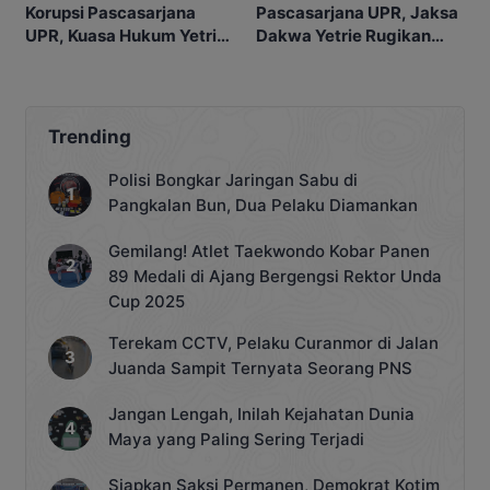
Pascasarjana UPR, Jaksa
Korupsi Pascasarjana
Dakwa Yetrie Rugikan
UPR, Kuasa Hukum Yetrie
Negara Rp2,4 Miliar
Ajukan Eksepsi
Trending
Polisi Bongkar Jaringan Sabu di
Pangkalan Bun, Dua Pelaku Diamankan
Gemilang! Atlet Taekwondo Kobar Panen
89 Medali di Ajang Bergengsi Rektor Unda
Cup 2025
Terekam CCTV, Pelaku Curanmor di Jalan
Juanda Sampit Ternyata Seorang PNS
Jangan Lengah, Inilah Kejahatan Dunia
Maya yang Paling Sering Terjadi
Siapkan Saksi Permanen, Demokrat Kotim