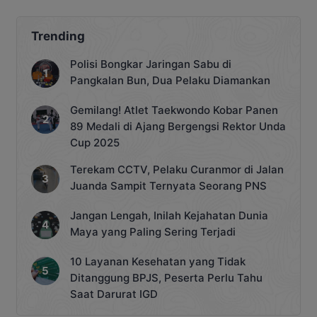
viral di media sosial. Dalam video yang
diunggah akun Instagram
@ceni_fernando24 pada Jumat, 29 Mei
Trending
2026, terlihat seorang anak tinggal
bersama keluarganya di rumah
Polisi Bongkar Jaringan Sabu di
sederhana di kawasan Jalan Kapuas
Pangkalan Bun, Dua Pelaku Diamankan
Seberang, Kelurahan Sei Pasah,
Kecamatan Kapuas […]
Gemilang! Atlet Taekwondo Kobar Panen
89 Medali di Ajang Bergengsi Rektor Unda
Cup 2025
Terekam CCTV, Pelaku Curanmor di Jalan
Juanda Sampit Ternyata Seorang PNS
Jangan Lengah, Inilah Kejahatan Dunia
Maya yang Paling Sering Terjadi
10 Layanan Kesehatan yang Tidak
Ditanggung BPJS, Peserta Perlu Tahu
Saat Darurat IGD