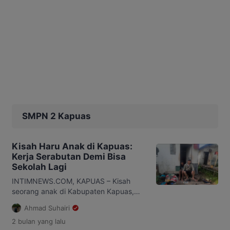
SMPN 2 Kapuas
Kisah Haru Anak di Kapuas:
Kerja Serabutan Demi Bisa
Sekolah Lagi
INTIMNEWS.COM, KAPUAS – Kisah
seorang anak di Kabupaten Kapuas,
Kalimantan Tengah (Kalteng), menyita
Ahmad Suhairi
perhatian masyarakat usai video
2 bulan
yang lalu
perjuangannya untuk tetap bersekolah