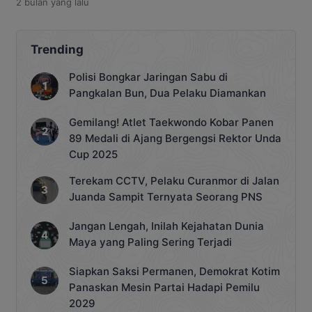
2 bulan
yang lalu
hanya terjadi di Kalimantan Tengah
(Kalteng). Dalam beberapa bulan
terakhir, kejadian serupa berulang di
sejumlah daerah dan memunculkan
Trending
sorotan terhadap disiplin sopir maupun
pengelolaan distribusi makanan oleh
Polisi Bongkar Jaringan Sabu di
penyedia dapur MBG. Kasus terbaru
Pangkalan Bun, Dua Pelaku Diamankan
terjadi di Kota […]
Gemilang! Atlet Taekwondo Kobar Panen
89 Medali di Ajang Bergengsi Rektor Unda
Cup 2025
Terekam CCTV, Pelaku Curanmor di Jalan
Juanda Sampit Ternyata Seorang PNS
Jangan Lengah, Inilah Kejahatan Dunia
Maya yang Paling Sering Terjadi
Siapkan Saksi Permanen, Demokrat Kotim
Panaskan Mesin Partai Hadapi Pemilu
2029