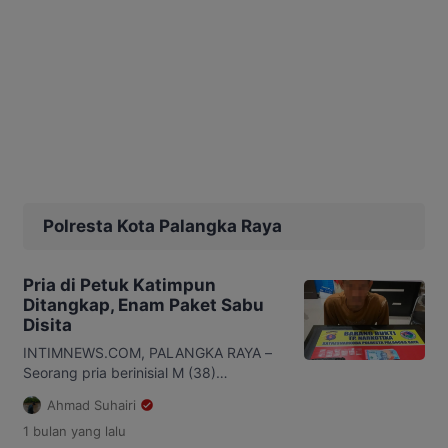
Polresta Kota Palangka Raya
Pria di Petuk Katimpun
Ditangkap, Enam Paket Sabu
Disita
INTIMNEWS.COM, PALANGKA RAYA –
Seorang pria berinisial M (38)
diamankan Satuan Reserse Narkoba
Ahmad Suhairi
(Satresnarkoba) Polresta Palangka
1 bulan
yang lalu
Raya setelah diduga kedapatan