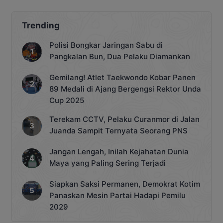
memiliki enam paket sabu di kawasan
Kelurahan Petuk Katimpun, Kecamatan
Jekan Raya. Kasatresnarkoba Polresta
Trending
Palangka Raya, AKP Yonika Winner
Te’dang mengatakan, penangkapan
Polisi Bongkar Jaringan Sabu di
dilakukan setelah polisi menerima
Pangkalan Bun, Dua Pelaku Diamankan
laporan dari masyarakat terkait dugaan
aktivitas penyalahgunaan dan
Gemilang! Atlet Taekwondo Kobar Panen
peredaran […]
89 Medali di Ajang Bergengsi Rektor Unda
Cup 2025
Terekam CCTV, Pelaku Curanmor di Jalan
Juanda Sampit Ternyata Seorang PNS
Jangan Lengah, Inilah Kejahatan Dunia
Maya yang Paling Sering Terjadi
Siapkan Saksi Permanen, Demokrat Kotim
Panaskan Mesin Partai Hadapi Pemilu
2029