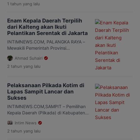
1 tahun
yang lalu
meraih kemenangan. MK resmi menolak
gugatan yang diajukan oleh pasangan
calon nomor urut 01, Hendra-Budiman.
Enam Kepala Daerah Terpilih
Kabar ini disampaikan oleh Jeffriko
dari Kalteng akan Ikuti
Seran, kuasa hukum Rizki-Hamid, saat
Pelantikan Serentak di Jakarta
tiba di Bandara Lanud Iskandar,
Pangkalan Bun, Rabu (26/2), pagi.
INTIMNEWS.COM, PALANGKA RAYA –
“Alhamdulillah, putusan […]
Mewakili Pemerintah Provinsi
(Pemprov) Kalimantan Tengah
Ahmad Suhairi
(Kalteng), Plt. Sekretaris Daerah
2 tahun
yang lalu
Provinsi Kalteng Katma F. Dirun
mengikuti rapat koordinasi (Rakor)
Persiapan Pelantikan Kepala Daerah
Pelaksanaan Pilkada Kotim di
dan Wakil Kepala Daerah Terpilih Tahun
Lapas Sampit Lancar dan
2024 bersama Kementerian Dalam
Sukses
Negeri (Kemendagri) secara virtual di
Kantor Gubernur, Ruang Rapat Bajakah,
INTIMNEWS.COM,SAMPIT – Pemilihan
Senin, 3 Februari 2025. Rapat dipimpin
Kepala Daerah (Pilkada) di Kabupaten
langsung oleh […]
Kotawaringin Timur (Kotim) 2024 di
Intim News
Lembaga Pemasyarakatan Kelas IIB
2 tahun
yang lalu
Sampit, Kanwil Kemenkumham Kalteng
berlangsung tertib dan lancar. Warga