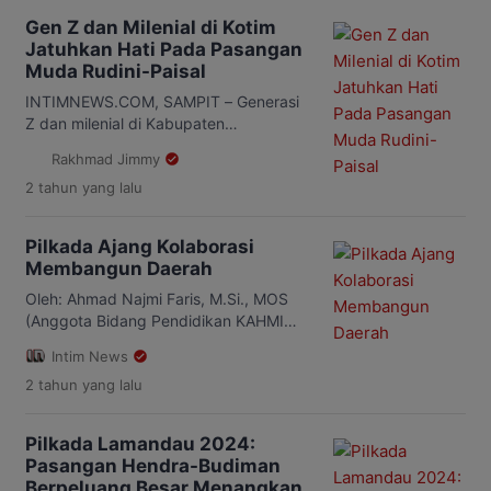
Binaan Pemasyarakatan (WBP) yang
Gen Z dan Milenial di Kotim
memenuhi syarat diberikan
Jatuhkan Hati Pada Pasangan
kesempatan untuk menyalurkan hak
Muda Rudini-Paisal
pilih mereka di TPS yang telah
disiapkan di dalam Lapas pada Rabu
INTIMNEWS.COM, SAMPIT – Generasi
27 November 2024. “Meskipun berada
Z dan milenial di Kabupaten
dalam […]
Kotawaringin Timur antusias mengadiri
Rakhmad Jimmy
Kopi Darat atau Kopdar Gen Z Menyala
2 tahun
yang lalu
di salah satu cafe di Jalan Seribu
Dahan, Sampit, Kamis 21 November
2024. Kopdar itu digelar oleh
Pilkada Ajang Kolaborasi
Pasangan Calon Bupati dan Wakil
Membangun Daerah
Bupati M Rudini Darwan Ali dan Paisal
Damarsing pada Kamis malam,
Oleh: Ahmad Najmi Faris, M.Si., MOS
terpantau para […]
(Anggota Bidang Pendidikan KAHMI
Kota Batu) INTIMNEWS.COM, MALANG
Intim News
– Pemilihan Kepala Daerah (Pilkada)
2 tahun
yang lalu
merupakan pemilihan langsung
penduduk daerah yang telah memenuhi
syarat untuk memilih kepala daerah.
Pilkada Lamandau 2024:
Sebelum tahun 2005, Pemilihan kepala
Pasangan Hendra-Budiman
daerah dipilih secara langsung oleh
Berpeluang Besar Menangkan