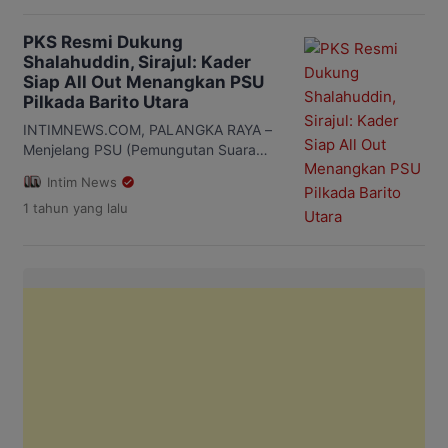
Pemilu Nasional dan Pemilu Daerah
mulai tahun 2029. Putusan tersebut
PKS Resmi Dukung
mengakhiri skema Pemilu Serentak
Shalahuddin, Sirajul: Kader
yang selama ini mempertemukan
Siap All Out Menangkan PSU
pemilihan presiden, anggota legislatif,
Pilkada Barito Utara
dan kepala daerah dalam satu siklus
waktu yang berdekatan. Perubahan ini
INTIMNEWS.COM, PALANGKA RAYA –
bukan sekadar persoalan […]
Menjelang PSU (Pemungutan Suara
Ulang) Pilkada Barito Utara yang akan
Intim News
digelar pada 6 Agustus 2025
1 tahun
yang lalu
mendatang, PKS (Partai Keadilan
Sejahtera) memberikan surat
rekomendasi dukungan kepada H
Shalahuddin yang akan berpasangan
dengan Felix Sonadie Y Tingan, Rabu
28 Mei 2025. Sirajul Rahman selalu
Ketua DPW PKS Kalimantan Tengah
(Kalteng) secara resmi menyerahkan
[…]