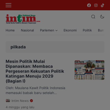
Home
Nasional
Parlemen
Ekonomi
Politik
Bumi T
pilkada
Mesin Politik Mulai
Dipanaskan: Membaca
Pergeseran Kekuatan Politik
Katingan Menuju 2029
(Bagian I)
Oleh: Maulana Kawit Politik Indonesia
memasuki babak baru setelah
Mahkamah Konstitusi (MK) melalui
Intim News
Putusan Nomor 135/PUU-XXII/2024
4 minggu
yang lalu
memutuskan pemisahan pelaksanaan