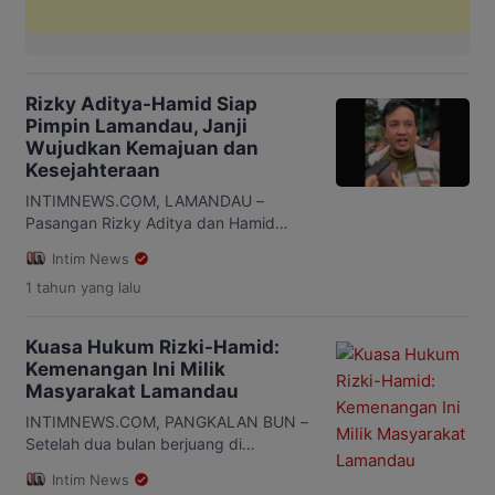
Rizky Aditya-Hamid Siap
Pimpin Lamandau, Janji
Wujudkan Kemajuan dan
Kesejahteraan
INTIMNEWS.COM, LAMANDAU –
Pasangan Rizky Aditya dan Hamid
resmi ditetapkan sebagai Bupati dan
Intim News
Wakil Bupati Lamandau setelah
1 tahun
yang lalu
Mahkamah Konstitusi (MK) menolak
gugatan sengketa Pilkada 2024 yang
diajukan pasangan Hendra-Budiman.
Kuasa Hukum Rizki-Hamid:
Dengan putusan ini, kemenangan
Kemenangan Ini Milik
Rizky-Hamid semakin kuat dan tidak
Masyarakat Lamandau
terbantahkan. Menanggapi keputusan
tersebut, Rizky Aditya menyampaikan
INTIMNEWS.COM, PANGKALAN BUN –
rasa syukur dan terima kasih kepada
Setelah dua bulan berjuang di
masyarakat Lamandau yang telah […]
Mahkamah Konstitusi (MK), tim hukum
Intim News
pasangan calon Rizki-Hamid akhirnya