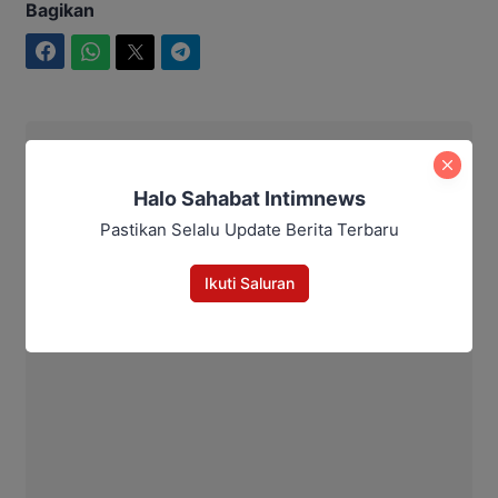
Bagikan
Facebook
WhatsApp
Twitter
Telegram
Intim News
Halo Sahabat Intimnews
Pastikan Selalu Update Berita Terbaru
Ikuti Saluran