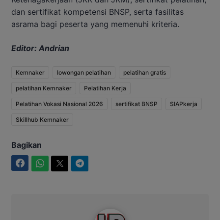
dan sertifikat kompetensi BNSP, serta fasilitas
asrama bagi peserta yang memenuhi kriteria.
Editor: Andrian
Kemnaker
lowongan pelatihan
pelatihan gratis
pelatihan Kemnaker
Pelatihan Kerja
Pelatihan Vokasi Nasional 2026
sertifikat BNSP
SIAPkerja
Skillhub Kemnaker
Bagikan
Facebook
WhatsApp
Twitter
Telegram
Intim News