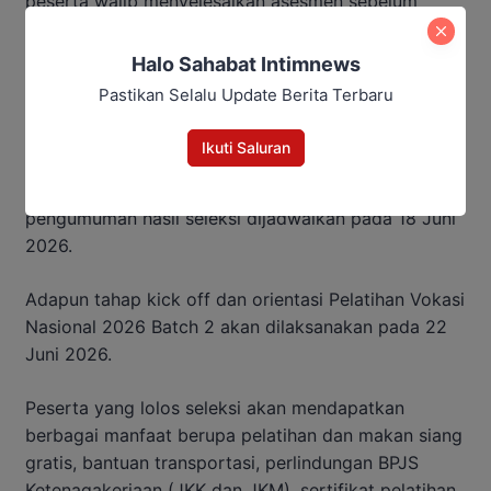
peserta wajib menyelesaikan asesmen sebelum
batas akhir agar dapat diproses pada tahap seleksi
berikutnya.
Halo Sahabat Intimnews
Pastikan Selalu Update Berita Terbaru
Tahapan Seleksi dan Jadwal
Ikuti Saluran
Setelah pendaftaran ditutup, proses seleksi peserta
akan dilaksanakan pada 10–17 Juni 2026, dan
pengumuman hasil seleksi dijadwalkan pada 18 Juni
2026.
Adapun tahap kick off dan orientasi Pelatihan Vokasi
Nasional 2026 Batch 2 akan dilaksanakan pada 22
Juni 2026.
Peserta yang lolos seleksi akan mendapatkan
berbagai manfaat berupa pelatihan dan makan siang
gratis, bantuan transportasi, perlindungan BPJS
Ketenagakerjaan (JKK dan JKM), sertifikat pelatihan,