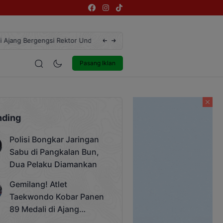
ngsi Rektor Unda Cup 2025
Terekam CCTV, Pelaku Curanmor di Jalan 
estyle
Entertainment
Pasang Iklan
nding
Polisi Bongkar Jaringan
Sabu di Pangkalan Bun,
Dua Pelaku Diamankan
Gemilang! Atlet
Taekwondo Kobar Panen
89 Medali di Ajang
Bergengsi Rektor Unda