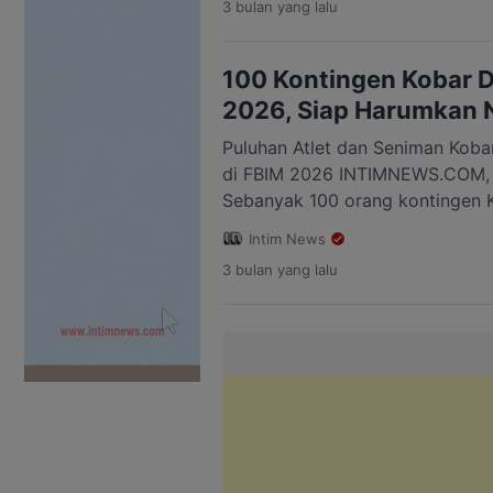
3 bulan
yang lalu
Palangka Raya. Menurut Sri Lesta
kontingen Kobar dalam festival 
Provinsi Kalimantan Tengah ters
100 Kontingen Kobar D
2026, Siap Harumkan 
Puluhan Atlet dan Seniman Kob
di FBIM 2026 INTIMNEWS.COM
Sebanyak 100 orang kontingen 
Barat (Kobar) resmi dilepas untu
Intim News
Budaya Isen Mulang (FBIM) 2026
3 bulan
yang lalu
Pelepasan dilakukan langsung ol
Nurhidayah, di halaman Kantor B
Puluhan atlet budaya, […]