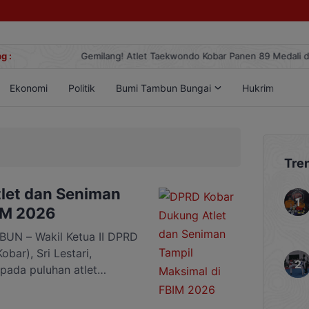
g :
Gemilang! Atlet Taekwondo Kobar Panen 89 Medali di Ajang Berge
Ekonomi
Politik
Bumi Tambun Bungai
Hukrim
Lif
Tre
let dan Seniman
IM 2026
N – Wakil Ketua II DPRD
bar), Sri Lestari,
ada puluhan atlet
g akan mewakili Kobar
 Mulang (FBIM) 2026 di