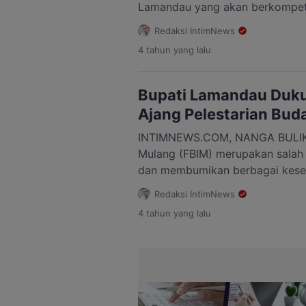
Lamandau yang akan berkompetis
Jagau Bawi di Kota Palangka Ra
Redaksi IntimNews
22 Mei yang dikemas dalam Fest
4 tahun
yang lalu
(FBIM) 2022. Kunjunga tersebut 
Kerja Bupati Lamandau, Rabu (11
Kepala Dinas […]
Bupati Lamandau Duku
Ajang Pelestarian Bud
INTIMNEWS.COM, NANGA BULIK –
Mulang (FBIM) merupakan salah 
dan membumikan berbagai keseni
di Kalimantan Tengah agar tak 
Redaksi IntimNews
dan budaya asing. Festival ini ke
4 tahun
yang lalu
Pemerintah Provinsi Kalimantan
ini. Bupati Lamandau Hendra Le
melepas kontingen Kabupaten 