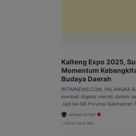
Kalteng Expo 2025, S
Momentum Kebangkita
Budaya Daerah
INTIMNEWS.COM, PALANGKA RAY
kembali digelar meriah dalam r
Jadi ke-68 Provinsi Kalimantan 
Berlokasi di Stadion Tuah Pahoe,
Ahmad Suhairi
bagian penting dari rangkaian F
1 tahun
yang lalu
(FBIM) yang melibatkan pelaku 
serta menjadi ajang promosi bu