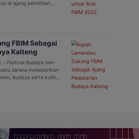
i di ajang pemilihan
ya pada tanggal 17 hingga
ival Budaya Isen Mulang
dilaksanakan di Ruang
/05/22). Meigo selaku
ng FBIM Sebagai
aya Kalteng
 Festival Budaya Isen
satu sarana melestarikan
an, budaya serta kuliner
tergerus kemajuan zaman
mbali digelar oleh
 Tengah pada tahun 2022
smana secara resmi
Lamandau […]