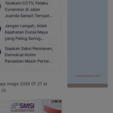
Terekam CCTV, Pelaku
Cup 2025
Curanmor di Jalan
Juanda Sampit Ternyata
Seorang PNS
Jangan Lengah, Inilah
Kejahatan Dunia Maya
yang Paling Sering
Terjadi
Siapkan Saksi Permanen,
Demokrat Kotim
Panaskan Mesin Partai
Hadapi Pemilu 2029