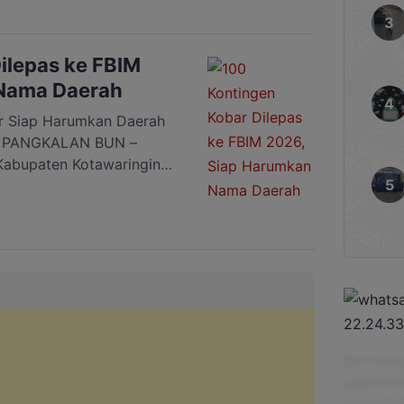
ri, keikutsertaan
budaya tahunan tingkat
ebut menjadi […]
ilepas ke FBIM
Nama Daerah
ar Siap Harumkan Daerah
, PANGKALAN BUN –
Kabupaten Kotawaringin
k mengikuti ajang Festival
 di Kota Palangka Raya.
eh Bupati Kobar,
upati Kobar, Rabu (13/5).