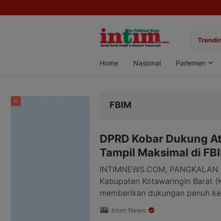
gan Sabu di Pangkalan Bun, Dua Pelaku Diamankan
Trendin
Home
Nasional
Parlemen
FBIM
DPRD Kobar Dukung At
Tampil Maksimal di FB
INTIMNEWS.COM, PANGKALAN BU
Kabupaten Kotawaringin Barat (Ko
memberikan dukungan penuh kep
budaya dan seniman daerah yan
Intim News
pada ajang Festival Budaya Isen