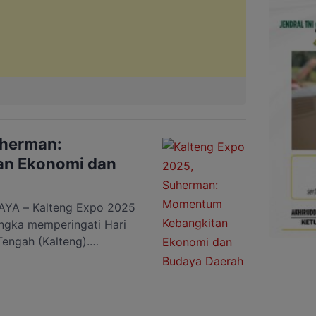
uherman:
n Ekonomi dan
A – Kalteng Expo 2025
angka memperingati Hari
Tengah (Kalteng).
 kegiatan ini menjadi
estival Budaya Isen Mulang
UMKM, komunitas seni,
daya dari berbagai daerah