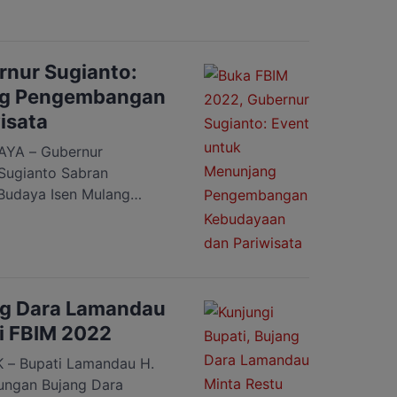
dengan tahun sebelumnya,
etap mengedepankan
enjaga jarak dan
rnur Sugianto:
ng Pengembangan
isata
YA – Gubernur
 Sugianto Sabran
Budaya Isen Mulang
i Bundaran Besar
2). FBIM ini merupakan
 Hari Jadi ke-65 Provinsi
mpah ruah memadati area
untuk menyaksikan acara
ng Dara Lamandau
ti FBIM 2022
– Bupati Lamandau H.
ungan Bujang Dara