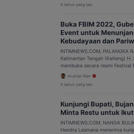
4 tahun
yang lalu
Budaya FBIM tahun ini berbeda 
dimana dilaksanakan dengan t
protokol kesehatan Covid-19, m
Buka FBIM 2022, Gube
menggunakan masker […]
Event untuk Menunja
Kebudayaan dan Pariw
INTIMNEWS.COM, PALANGKA RA
Kalimantan Tengah (Kalteng) H.
membuka secara resmi Festival 
(FBIM) Tahun 2022, bertempat d
Andrian Rian
Palangka Raya, Selasa (17/5/202
4 tahun
yang lalu
bagian dari rangkaian peringatan
Kalteng. Ribuan masyarakat tu
Bundaran Besar Palangka Raya 
Kunjungi Bupati, Buja
pembukaan […]
Minta Restu untuk Iku
INTIMNEWS.COM, NANGA BULIK 
Hendra Lesmana menerima kunj