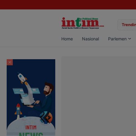
gan Sabu di Pangkalan Bun, Dua Pelaku Diamankan
Trendin
Home
Nasional
Parlemen