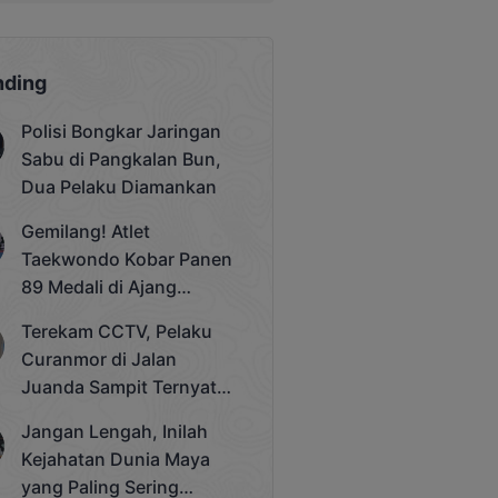
nding
Polisi Bongkar Jaringan
Sabu di Pangkalan Bun,
Dua Pelaku Diamankan
Gemilang! Atlet
Taekwondo Kobar Panen
89 Medali di Ajang
Bergengsi Rektor Unda
Terekam CCTV, Pelaku
Cup 2025
Curanmor di Jalan
Juanda Sampit Ternyata
Seorang PNS
Jangan Lengah, Inilah
Kejahatan Dunia Maya
yang Paling Sering