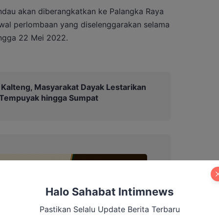
ndau akan diberangkatkan ke Palangka Raya
dwal perlombaan yang diselenggarakan selama
ingga 22 Mei 2022.
 Kalteng, Masyarakat Dayak Lestarikan
r Tempuyak hingga Sumpat
Halo Sahabat Intimnews
Pastikan Selalu Update Berita Terbaru