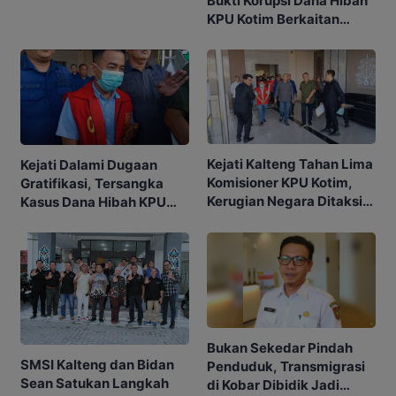
Bukti Korupsi Dana Hibah
KPU Kotim Berkaitan
dengan Pilkada
Kejati Kalteng Tahan Lima
Kejati Dalami Dugaan
Komisioner KPU Kotim,
Gratifikasi, Tersangka
Kerugian Negara Ditaksir
Kasus Dana Hibah KPU
Capai Rp10 M
Kotim Bisa Bertambah
Bukan Sekedar Pindah
SMSI Kalteng dan Bidan
Penduduk, Transmigrasi
Sean Satukan Langkah
di Kobar Dibidik Jadi