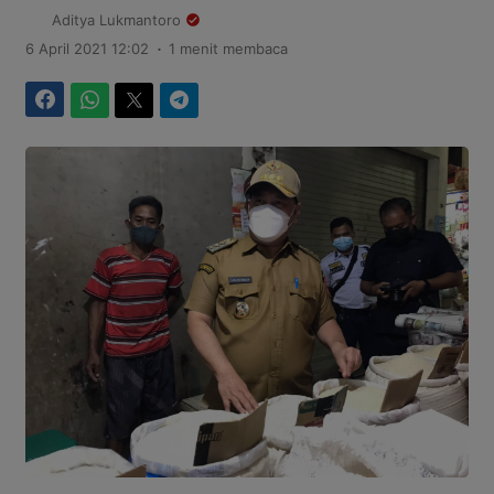
Aditya Lukmantoro
.
6 April 2021 12:02
1 menit membaca
Facebook
WhatsApp
Twitter
Telegram