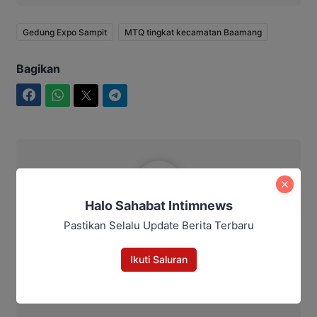
Gedung Expo Sampit
MTQ tingkat kecamatan Baamang
Bagikan
Facebook
WhatsApp
Twitter
Telegram
Ibrahim JM
Halo Sahabat Intimnews
Pastikan Selalu Update Berita Terbaru
Ikuti Saluran