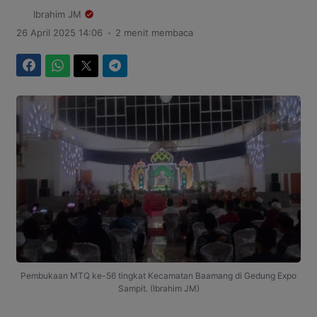
Ibrahim JM
.
26 April 2025 14:06
2 menit membaca
Facebook
WhatsApp
Twitter
Telegram
Pembukaan MTQ ke-56 tingkat Kecamatan Baamang di Gedung Expo
Sampit. (Ibrahim JM)