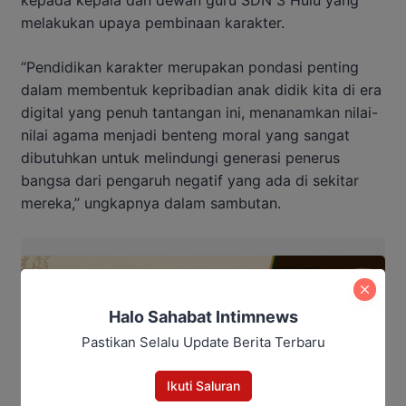
melakukan upaya pembinaan karakter.
“Pendidikan karakter merupakan pondasi penting
dalam membentuk kepribadian anak didik kita di era
digital yang penuh tantangan ini, menanamkan nilai-
nilai agama menjadi benteng moral yang sangat
dibutuhkan untuk melindungi generasi penerus
bangsa dari pengaruh negatif yang ada di sekitar
mereka,” ungkapnya dalam sambutan.
Halo Sahabat Intimnews
Pastikan Selalu Update Berita Terbaru
Ikuti Saluran