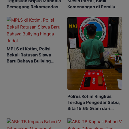
Tegaskan Bripko Mandala
Mesin Partai, Bidik
Pemegang Rekomendasi
Kemenangan di Pemilu
Koperasi Makarti Jaya
Mendatang
MPLS di Kotim, Polisi
Bekali Ratusan Siswa
Baru Bahaya Bullying
hingga Judol
Polres Kotim Ringkus
Terduga Pengedar Sabu,
Sita 15,65 Gram dari
Rumah di Ketapang