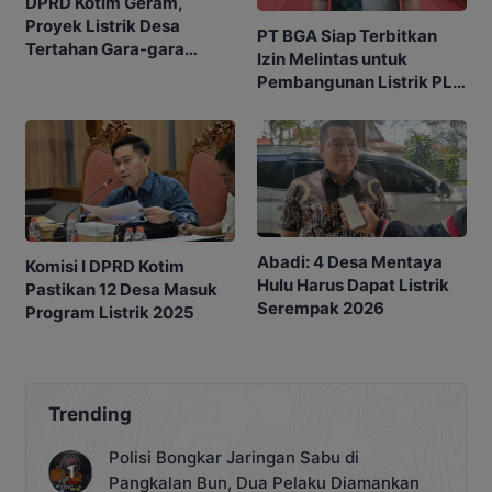
DPRD Kotim Geram,
Proyek Listrik Desa
PT BGA Siap Terbitkan
Tertahan Gara-gara
Izin Melintas untuk
Lambannya Izin
Pembangunan Listrik PLN
Perusahaan
ke Desa Selucing
Abadi: 4 Desa Mentaya
Komisi I DPRD Kotim
Hulu Harus Dapat Listrik
Pastikan 12 Desa Masuk
Serempak 2026
Program Listrik 2025
Trending
Polisi Bongkar Jaringan Sabu di
Pangkalan Bun, Dua Pelaku Diamankan