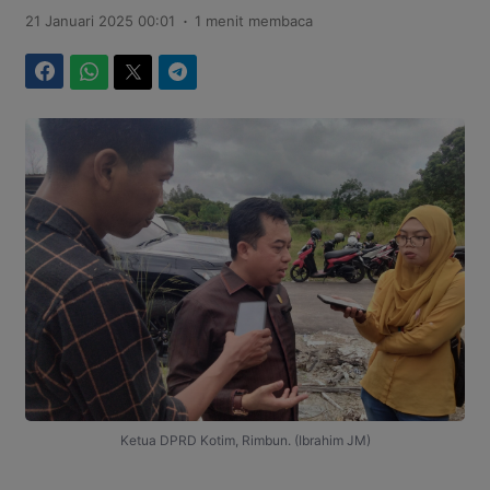
.
21 Januari 2025 00:01
1 menit membaca
Facebook
WhatsApp
Twitter
Telegram
Ketua DPRD Kotim, Rimbun. (Ibrahim JM)