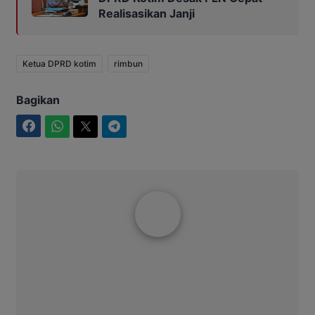
Realisasikan Janji
Ketua DPRD kotim
rimbun
Bagikan
Facebook
WhatsApp
Twitter
Telegram
Ibrahim JM