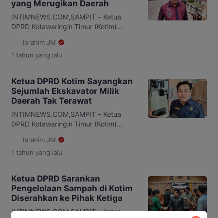
yang Merugikan Daerah
diperjelas, jika memang ada hak
masyarakat, maka harus disampaikan
INTIMNEWS.COM,SAMPIT – Ketua
oleh pemerintah daerah kepada tim
DPRD Kotawaringin Timur (Kotim)
Satgas,” kata […]
Rimbun, menyoroti dugaan tumpang
Ibrahim JM
tindih Hak Guna Usaha (HGU) antara PT
1 tahun
yang lalu
Makin Group dan PT NSP di wilayah itu.
Rimbun menegaskan Pemerintah
Daerah dan Pemerintah Provinsi
Ketua DPRD Kotim Sayangkan
Kalimantan Tengah (Kalteng) harus
Sejumlah Ekskavator Milik
turun tangan untuk mengevaluasi dan
Daerah Tak Terawat
menindak tegas jika ada pelanggaran
yang merugikan negara. “PT Makin
INTIMNEWS.COM,SAMPIT – Ketua
group garap lahan […]
DPRD Kotawaringin Timur (Kotim)
Rimbun, sayangkan keberadaan
Ibrahim JM
ekskavator di sejumlah kecamatan
1 tahun
yang lalu
yang terbengkalai dan tak terawat saat
ini. “Sangat disayangkan, alat yang
sudah dipercayakan oleh bupati justru
Ketua DPRD Sarankan
dibiarkan tanpa perawatan,” kata
Pengelolaan Sampah di Kotim
Rimbun, Kamis 6 Maret 2025.
Diserahkan ke Pihak Ketiga
Menurutnya, alat tersebut merupakan
aset daerah yang diadakan dengan
INTIMNEWS.COM,SAMPIT – Ketua