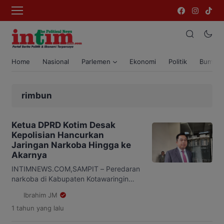
Home
Nasional
Parlemen
Ekonomi
Politik
Bumi T
rimbun
Ketua DPRD Kotim Desak
Kepolisian Hancurkan
Jaringan Narkoba Hingga ke
Akarnya
INTIMNEWS.COM,SAMPIT – Peredaran
narkoba di Kabupaten Kotawaringin
Timur (Kotim) situasinya semakin
Ibrahim JM
darurat. Perlu tindakan tegas dan nyata
1 tahun
yang lalu
untuk memberantasnya. Hal ini
disampaikan oleh Ketua DPRD Kotim