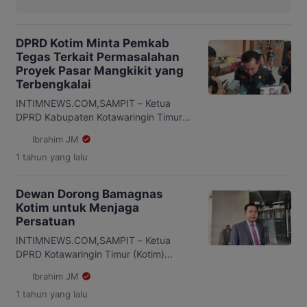
DPRD Kotim Minta Pemkab
Tegas Terkait Permasalahan
Proyek Pasar Mangkikit yang
Terbengkalai
INTIMNEWS.COM,SAMPIT – Ketua
DPRD Kabupaten Kotawaringin Timur
(Kotim) Rimbun meminta pemerintah
Ibrahim JM
daerah setempat untuk mengambil alih
1 tahun
yang lalu
proyek Pasar Mangkikit agar dapat
segera operasional. Pasar Mangkikit
yang sudah terbengkalai selama 10
Dewan Dorong Bamagnas
tahun itu, terhabat akibat pimpinan PT
Kotim untuk Menjaga
Heral Eranio Jaya atau pihak ketiga
Persatuan
tersandung masalah hukum pada
proyek lain dan masih menjadi buronan
INTIMNEWS.COM,SAMPIT – Ketua
hingga sekarang. “Pemkab […]
DPRD Kotawaringin Timur (Kotim)
mendorong Pengurus Badan
Ibrahim JM
Musyawarah antar Gereja Nasional
1 tahun
yang lalu
(Bamagnas) untuk menyusun program-