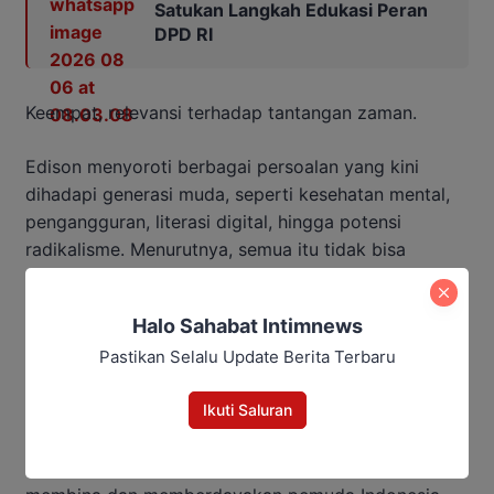
Satukan Langkah Edukasi Peran
DPD RI
Keempat, relevansi terhadap tantangan zaman.
Edison menyoroti berbagai persoalan yang kini
dihadapi generasi muda, seperti kesehatan mental,
pengangguran, literasi digital, hingga potensi
radikalisme. Menurutnya, semua itu tidak bisa
ditangani hanya melalui pendekatan olahraga.
Halo Sahabat Intimnews
“Dibutuhkan kebijakan yang benar-benar menyentuh
Pastikan Selalu Update Berita Terbaru
akar persoalan pemuda,” ujarnya.
Ikuti Saluran
Ia pun menegaskan bahwa pemisahan nomenklatur
ini bukan sekadar tuntutan struktural, melainkan
kebutuhan riil agar negara hadir secara utuh dalam