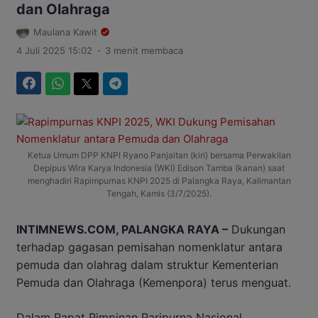
dan Olahraga
Maulana Kawit
.
4 Juli 2025 15:02
3 menit membaca
Facebook
WhatsApp
Twitter
Telegram
Ketua Umum DPP KNPI Ryano Panjaitan (kiri) bersama Perwakilan
Depipus Wira Karya Indonesia (WKI) Edison Tamba (kanan) saat
menghadiri Rapimpurnas KNPI 2025 di Palangka Raya, Kalimantan
Tengah, Kamis (3/7/2025).
INTIMNEWS.COM, PALANGKA RAYA –
Dukungan
terhadap gagasan pemisahan nomenklatur antara
pemuda dan olahrag dalam struktur Kementerian
Pemuda dan Olahraga (Kemenpora) terus menguat.
Dalam Rapat Pimpinan Paripurna Nasional