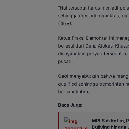
“Hal tersebut harus menjadi pel
sehingga menjadi mangkrak, dan 
(18/8).
Ketua Fraksi Demokrat ini men
berasal dari Dana Alokasi Khusu
disayangkan proyek tersebut ter
pusat.
Gaol menyebutkan bahwa mangkr
qualified sehingga pemerintah m
bersangkutan.
Baca Juga:
MPLS di Kotim, P
Bullying hingga 