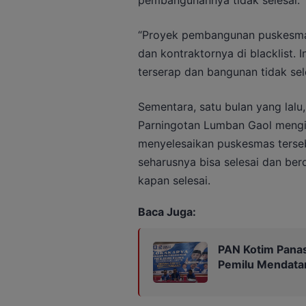
pembangunannya tidak selesai.
“Proyek pembangunan puskesmas 
dan kontraktornya di blacklist. I
terserap dan bangunan tidak seles
Sementara, satu bulan yang lalu,
Parningotan Lumban Gaol mengin
menyelesaikan puskesmas terse
seharusnya bisa selesai dan bero
kapan selesai.
Baca Juga:
PAN Kotim Panas
Pemilu Mendata