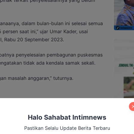
pihak terkait penyelesaiannya yang belum
sanaanya, dalam bulan-bulan ini selesai semua
persen saat ini,” ujar Umar Kader, usai
II, Rabu 20 September 2023.
ambatnya penyelesaian pembagunan puskesmas
ngatakan tidak ada kendala samak sekali.
gan masalah anggaran,” tuturnya.
Tegaskan Bripko Mandala Pemegang
erasi Makarti Jaya
Halo Sahabat Intimnews
Pastikan Selalu Update Berita Terbaru