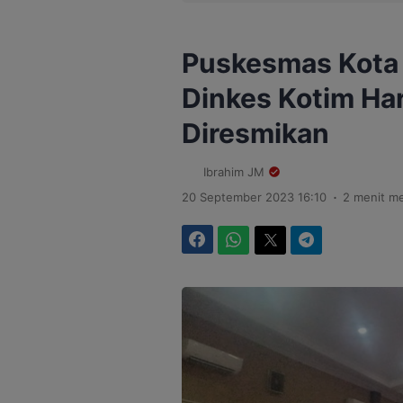
Puskesmas Kota 
Dinkes Kotim Har
Diresmikan
Ibrahim JM
.
20 September 2023 16:10
2 menit m
Facebook
WhatsApp
Twitter
Telegram