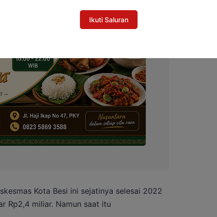
Ikuti Saluran
kesmas Kota Besi ini sejatinya selesai 2022
r Rp2,4 miliar. Namun saat itu