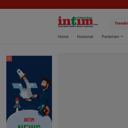
gan Sabu di Pangkalan Bun, Dua Pelaku Diamankan
Trendin
Home
Nasional
Parlemen