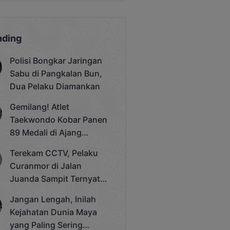
nding
Polisi Bongkar Jaringan
Sabu di Pangkalan Bun,
Dua Pelaku Diamankan
Gemilang! Atlet
Taekwondo Kobar Panen
89 Medali di Ajang
Bergengsi Rektor Unda
Terekam CCTV, Pelaku
Cup 2025
Curanmor di Jalan
Juanda Sampit Ternyata
Seorang PNS
Jangan Lengah, Inilah
Kejahatan Dunia Maya
yang Paling Sering