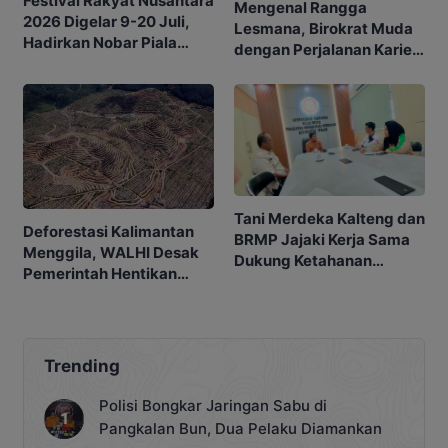
Festival Rakyat Nusantara
Mengenal Rangga
2026 Digelar 9-20 Juli,
Lesmana, Birokrat Muda
Hadirkan Nobar Piala
dengan Perjalanan Karier
Dunia hingga Bazar
yang Menginspirasi
UMKM
Tani Merdeka Kalteng dan
Deforestasi Kalimantan
BRMP Jajaki Kerja Sama
Menggila, WALHI Desak
Dukung Ketahanan
Pemerintah Hentikan
Pangan
Ekspansi Industri
Ekstraktif
Trending
Polisi Bongkar Jaringan Sabu di
Pangkalan Bun, Dua Pelaku Diamankan