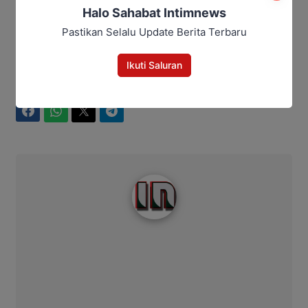
Halo Sahabat Intimnews
Pastikan Selalu Update Berita Terbaru
Editor: Andrian
Ikuti Saluran
Bagikan
Facebook
WhatsApp
Twitter
Telegram
Intim News