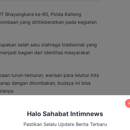
T Bhayangkara ke-80, Polda Kalteng
ombaan yang dititikberatkan pada kegiatan
pakan salah satu olahraga tradisional yang
 menjadi bagian dari identitas masyarakat
baan turun-temurun, warisan para leluhur kita
harap dengan dilombakan, budaya ini bisa
atanya.
Halo Sahabat Intimnews
mukan Bukti Korupsi Dana Hibah KPU
Pastikan Selalu Update Berita Terbaru
 dengan Pilkada