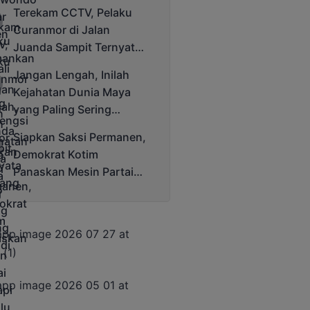
Bergengsi Rektor Unda
Terekam CCTV, Pelaku
Cup 2025
Curanmor di Jalan
Juanda Sampit Ternyata
Seorang PNS
Jangan Lengah, Inilah
Kejahatan Dunia Maya
yang Paling Sering
Terjadi
Siapkan Saksi Permanen,
Demokrat Kotim
Panaskan Mesin Partai
Hadapi Pemilu 2029