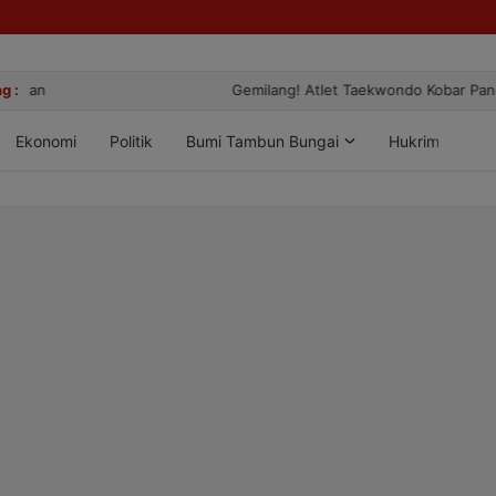
g :
Gemilang! Atlet Taekwondo Kobar Panen 89 Medali di Ajang Berge
Ekonomi
Politik
Bumi Tambun Bungai
Hukrim
Lif