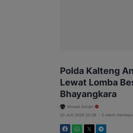
Polda Kalteng A
Lewat Lomba Bes
Bhayangkara
Ahmad Suhairi
.
20 Juni 2026 20:28
2 menit membac
Facebook
WhatsApp
Twitter
Telegram