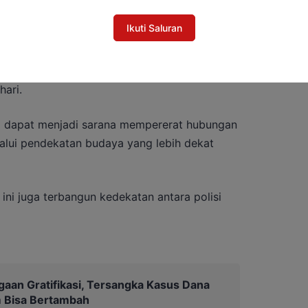
Ikuti Saluran
ba tersebut juga mengandung nilai
ranian, dan kerja sama tim yang masih
hari.
ini dapat menjadi sarana mempererat hubungan
lalui pendekatan budaya yang lebih dekat
ini juga terbangun kedekatan antara polisi
gaan Gratifikasi, Tersangka Kasus Dana
 Bisa Bertambah