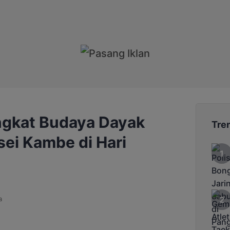
ngkat Budaya Dayak
Tre
ei Kambe di Hari
a