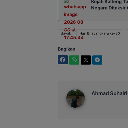
Kejati Kalteng 
Negara Ditaksir
dayak
Hari Bhayangkara ke-80
Bagikan
Facebook
WhatsApp
Twitter
Telegram
Ahmad Suhairi
Ahmad Suhairi