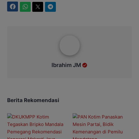
Facebook
WhatsApp
Twitter
Telegram
Ibrahim JM
Ibrahim JM
Berita Rekomendasi