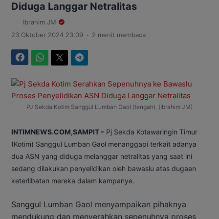
Diduga Langgar Netralitas
Ibrahim JM
.
23 Oktober 2024 23:09
2 menit membaca
Facebook
WhatsApp
Twitter
Telegram
PJ Sekda Kotim Sanggul Lumban Gaol (tengah). (Ibrahim JM)
INTIMNEWS.COM,SAMPIT –
Pj Sekda Kotawaringin Timur
(Kotim) Sanggul Lumban Gaol menanggapi terkait adanya
dua ASN yang diduga melanggar netralitas yang saat ini
sedang dilakukan penyelidikan oleh bawaslu atas dugaan
keterlibatan mereka dalam kampanye.
Sanggul Lumban Gaol menyampaikan pihaknya
mendukung dan menyerahkan sepenuhnya proses