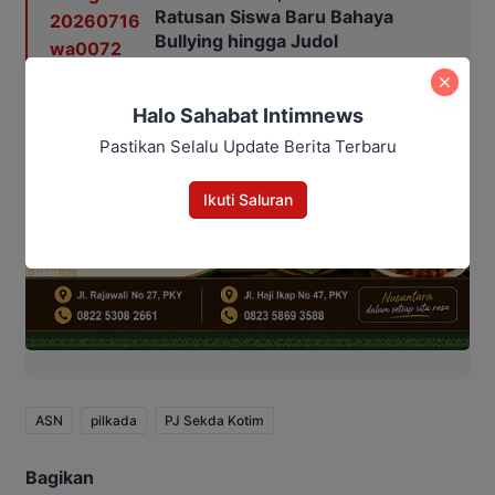
Ratusan Siswa Baru Bahaya
Bullying hingga Judol
Halo Sahabat Intimnews
Pastikan Selalu Update Berita Terbaru
Ikuti Saluran
ASN
pilkada
PJ Sekda Kotim
Bagikan