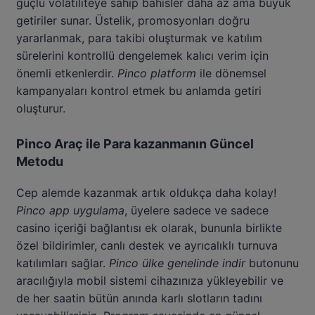
güçlü volatiliteye sahip bahisler daha az ama büyük
getiriler sunar. Üstelik, promosyonları doğru
yararlanmak, para takibi oluşturmak ve katılım
sürelerini kontrollü dengelemek kalıcı verim için
önemli etkenlerdir.
Pinco platform
ile dönemsel
kampanyaları kontrol etmek bu anlamda getiri
oluşturur.
Pinco Araç ile Para kazanmanın Güncel
Metodu
Cep alemde kazanmak artık oldukça daha kolay!
Pinco app uygulama
, üyelere sadece ve sadece
casino içeriği bağlantısı ek olarak, bununla birlikte
özel bildirimler, canlı destek ve ayrıcalıklı turnuva
katılımları sağlar.
Pinco ülke genelinde indir
butonunu
aracılığıyla mobil sistemi cihazınıza yükleyebilir ve
de her saatin bütün anında karlı slotların tadını