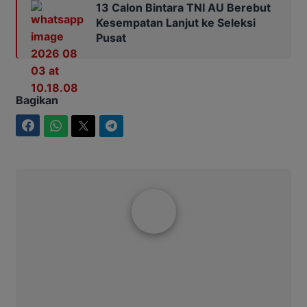
13 Calon Bintara TNI AU Berebut
Kesempatan Lanjut ke Seleksi
Pusat
Bagikan
Facebook
WhatsApp
Twitter
Telegram
Hasan