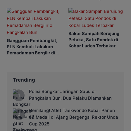
Korsleting Listrik
Bakar Sampah Berujung
Petaka, Satu Pondok di
Gangguan Pembangkit,
Kobar Ludes Terbakar
PLN Kembali Lakukan
Pemadaman Bergilir di
Pangkalan Bun
Trending
Polisi Bongkar Jaringan Sabu di
Pangkalan Bun, Dua Pelaku Diamankan
Gemilang! Atlet Taekwondo Kobar Panen
89 Medali di Ajang Bergengsi Rektor Unda
Cup 2025