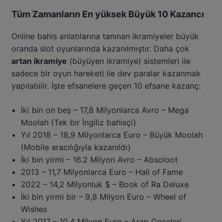
Tüm Zamanların En yüksek Büyük 10 Kazancı
Online bahis anlatılarına tanınan ikramiyeler büyük
oranda slot oyunlarında kazanılmıştır. Daha çok
artan ikramiye
(büyüyen ikramiye) sistemleri ile
sadece bir oyun hareketi ile dev paralar kazanmak
yapılabilir. İşte efsanelere geçen 10 efsane kazanç:
İki bin on beş – 17,8 Milyonlarca Avro – Mega
Moolah (Tek bir İngiliz bahisçi)
Yıl 2018 – 18,9 Milyonlarca Euro – Büyük Moolah
(Mobile aracılığıyla kazanıldı)
İki bin yirmi – 16.2 Milyon Avro – Absoloot
2013 – 11,7 Milyonlarca Euro – Hall of Fame
2022 – 14,2 Milyonluk $ – Book of Ra Deluxe
İki bin yirmi bir – 9,8 Milyon Euro – Wheel of
Wishes
Yıl 2017 – 10,4 Milyon Euro – Arap Geceleri