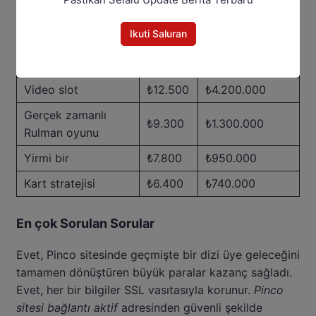
kazanç kazanılan casino içeriklerini sunmaktadır:
Ikuti Saluran
Tahmini
Maksimum
Oynanış Biçimi
Kâr
Yüksek Ödül
Video slot
₺12.500
₺4.200.000
Gerçek zamanlı
₺9.300
₺1.300.000
Rulman oyunu
Yirmi bir
₺7.800
₺950.000
Kart stratejisi
₺6.400
₺740.000
En çok Sorulan Sorular
Evet, Pinco sitesinde geçmişte bir dizi üye geleceğini
tamamen dönüştüren büyük paralar kazanç sağladı.
Evet, her bir bilgiler SSL vasıtasıyla korunur.
Pinco
sitesi bağlantı aktif
adresinden güvenli şekilde