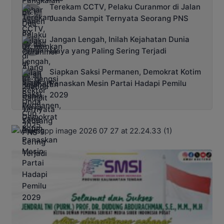
Terekam CCTV, Pelaku Curanmor di Jalan
Juanda Sampit Ternyata Seorang PNS
Jangan Lengah, Inilah Kejahatan Dunia
Maya yang Paling Sering Terjadi
Siapkan Saksi Permanen, Demokrat Kotim
Panaskan Mesin Partai Hadapi Pemilu
2029