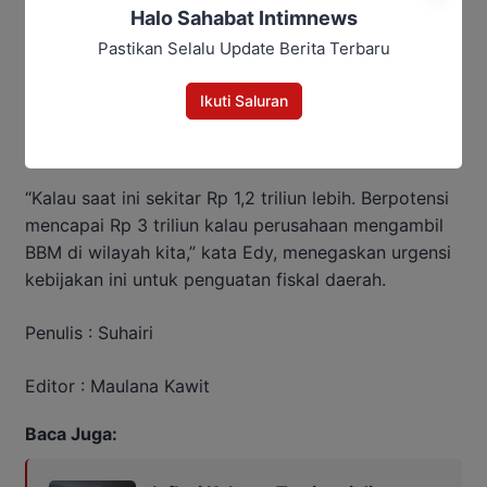
Halo Sahabat Intimnews
Pastikan Selalu Update Berita Terbaru
Ikuti Saluran
“Kalau saat ini sekitar Rp 1,2 triliun lebih. Berpotensi
mencapai Rp 3 triliun kalau perusahaan mengambil
BBM di wilayah kita,” kata Edy, menegaskan urgensi
kebijakan ini untuk penguatan fiskal daerah.
Penulis : Suhairi
Editor : Maulana Kawit
Baca Juga: