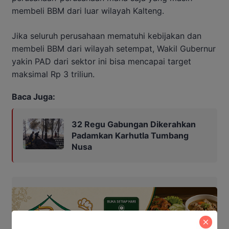
membeli BBM dari luar wilayah Kalteng.
Jika seluruh perusahaan mematuhi kebijakan dan
membeli BBM dari wilayah setempat, Wakil Gubernur
yakin PAD dari sektor ini bisa mencapai target
maksimal Rp 3 triliun.
Baca Juga:
32 Regu Gabungan Dikerahkan
Padamkan Karhutla Tumbang
Nusa