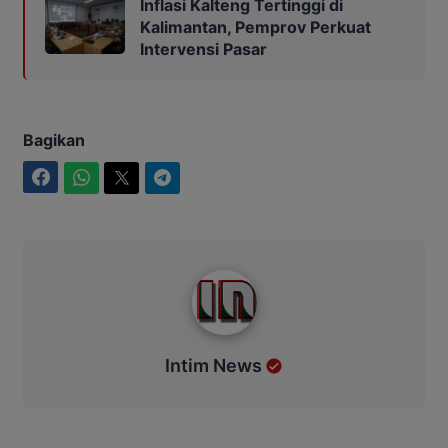
Inflasi Kalteng Tertinggi di
Kalimantan, Pemprov Perkuat
Intervensi Pasar
Bagikan
Facebook
WhatsApp
Twitter
Telegram
Intim News
Intim News