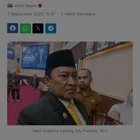
Intim News
.
3 September 2025 15:47
2 menit membaca
Facebook
WhatsApp
Twitter
Telegram
Wakil Gubernur Kalteng, Edy Pratowo. (IST)