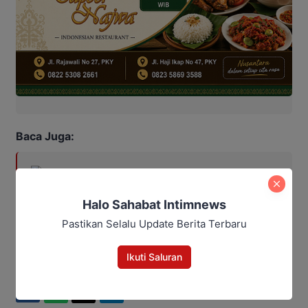
Baca Juga:
Program Cetak Sawah Capai 26
Ribu Hektar, Kalteng Siapkan
Petani Masa Depan
Halo Sahabat Intimnews
Pastikan Selalu Update Berita Terbaru
Ikuti Saluran
Bagikan
Facebook
WhatsApp
Twitter
Telegram