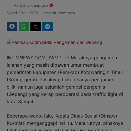
Aditya Lukmantoro
.
5 Mei 2021 15:05
1 menit membaca
Facebook
WhatsApp
Twitter
Telegram
INTIMNEWS.COM, SAMPIT – Maraknya pengamen
jalanan yang masih dibawah umur membuat
pemerintah kabupaten (Pemkab) Kotawaringin Timur
(Kotim) gerah. Pasalnya, bukan hanya pengamen
cilik, namun juga sejumlah gembel pengemis
(Gepeng) yang kerap beroperasi pada traffic light di
kota Sampit.
Beberapa waktu lalu, Kepala Dinas Sosial (Dinsos)
Rusmiati menganggapi hal itu. Menurutnya, pihaknya
telah melakukan penindakan berupa pembinaan