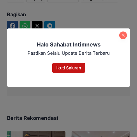
Bagikan
Facebook
WhatsApp
Twitter
Telegram
Halo Sahabat Intimnews
Pastikan Selalu Update Berita Terbaru
Aditya Lukmantoro
Ikuti Saluran
Aditya Lukmantoro
Berita Rekomendasi