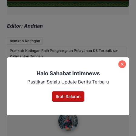
Editor: Andrian
pemkab Katingan
Pemkab Katingan Raih Penghargaan Pelayanan KB Terbaik se-
Kalimantan Tengah
Bagikan
Halo Sahabat Intimnews
Pastikan Selalu Update Berita Terbaru
Facebook
WhatsApp
Twitter
Telegram
Ikuti Saluran
Bitro