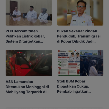
PLN Berkomitmen
Bukan Sekedar Pindah
Pulihkan Listrik Kobar,
Penduduk, Transmigrasi
Sistem Ditargetkan
di Kobar Dibidik Jadi
Normal 25 Agustus 2026
Pusat Ekonomi
Stok BBM Kobar
ASN Lamandau
Dipastikan Cukup,
Ditemukan Meninggal di
Pemkab Ingatkan
Mobil yang Terparkir di
Ancaman Pidana bagi
Pangkalan Bun
Penyalahgunaan