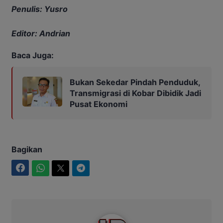
Penulis: Yusro
Editor: Andrian
Baca Juga:
Bukan Sekedar Pindah Penduduk,
Transmigrasi di Kobar Dibidik Jadi
Pusat Ekonomi
Bagikan
Facebook
WhatsApp
Twitter
Telegram
Intim News