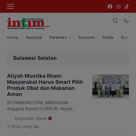
Home
Nasional
Parlemen
Ekonomi
Politik
Bumi T
Sulawesi Selatan
Aliyah Mustika Ilham:
Masyarakat Harus Smart Pilih
Produk Obat dan Makanan
Aman
INTIMNEWS.COM, MAKASSAR –
Anggota Komisi IX DPR RI, Aliyah
Mustika Ilham bersama BBPOM di
Akhiruddin Djamil
Makassar menggelar pemberdayaam
3 tahun
yang lalu
masyarakat melalui Komunikasi
Informasi dan Edukasi (KIE) tentang