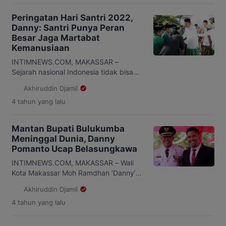
Maesuri Patahuddin di kediaman Wali
Kota Makassar, Jumat 4 November
Peringatan Hari Santri 2022,
2022. Sitti Maesuri menyatakan
Danny: Santri Punya Peran
keinginannya untuk berkolaborasi
Besar Jaga Martabat
dengan Pemerintah Kota Makassar di
Kemanusiaan
sektor pendidikan, utamanya STEM
atau Science, Technology, Engineering
INTIMNEWS.COM, MAKASSAR –
and Mathematics. “Pemerintah […]
Sejarah nasional Indonesia tidak bisa
dilepaskan dari peran santri yang
Akhiruddin Djamil
memiliki andil besar di setiap fase
4 tahun
yang lalu
perjalanan Indonesia yang berupaya
menjaga martabat kemanusiaan. Hal ini
disampaikan Wali Kota Makassar, Moh.
Mantan Bupati Bulukumba
Ramdhan ‘Danny’ Pomanto saat
Meninggal Dunia, Danny
menjadi pembina upacara peringatan
Pomanto Ucap Belasungkawa
Hari Santri 2022 di Anjungan Pantai
Losari, Makassar, Sabtu 22 Oktober
INTIMNEWS.COM, MAKASSAR – Wali
2022. “Santri dalam […]
Kota Makassar Moh Ramdhan ‘Danny’
Pomanto mengucapkan belasungkawa
Akhiruddin Djamil
atas meninggalnya mantan Bupati
4 tahun
yang lalu
Bulukumba Andi Sukri A Sappewali.
Mantan Bupati Bulukumba dua periode
itu menghembuskan nafas terakhirnya