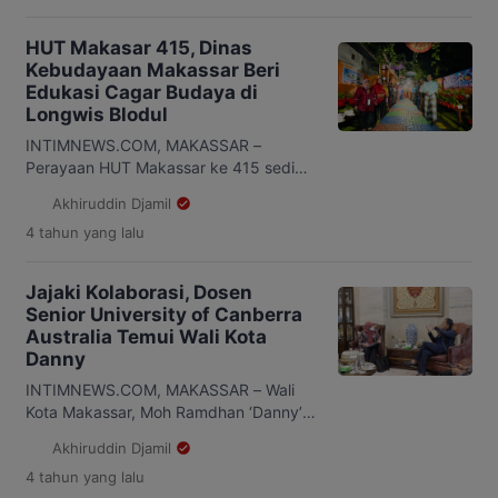
HUT Makasar 415, Dinas
Kebudayaan Makassar Beri
Edukasi Cagar Budaya di
Longwis Blodul
INTIMNEWS.COM, MAKASSAR –
Perayaan HUT Makassar ke 415 sedikit
berbeda dibanding perayaan tahun-
Akhiruddin Djamil
tahun sebelumnya. Tahun ini, selain
4 tahun
yang lalu
dilaksanakan di malam hari, juga
dirasakan dan dimeriahkan di lorong-
lorong se Kota Makassar. Salah satunya
Jajaki Kolaborasi, Dosen
terlihat di Lorong Wisata (Longwis)
Senior University of Canberra
Blodul Jl Bonto Dg Ngirate Blok 20 RT
Australia Temui Wali Kota
20 RW 06 Rappocini, dimana bidang
Danny
pelestarian sejarah, tradisi dan […]
INTIMNEWS.COM, MAKASSAR – Wali
Kota Makassar, Moh Ramdhan ‘Danny’
Pomanto menerima kunjungan Pusat
Akhiruddin Djamil
Pendidikan STEM Fakultas Pendidikan
4 tahun
yang lalu
University of Canberra Australia, Sitti