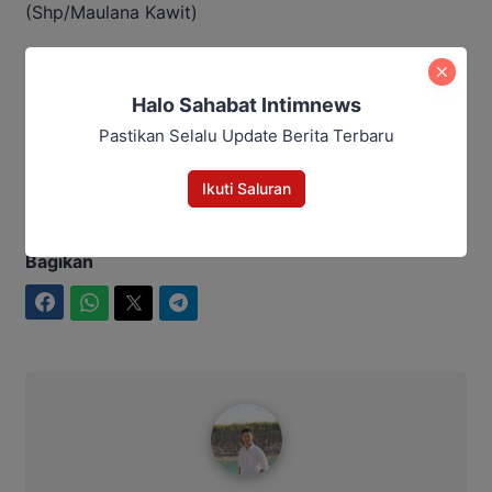
(Shp/Maulana Kawit)
Baca Juga:
Halo Sahabat Intimnews
Suparjan Efendi Dorong Promosi
Pastikan Selalu Update Berita Terbaru
Pariwisata Barito Utara
Ikuti Saluran
Bagikan
Facebook
WhatsApp
Twitter
Telegram
Maulana Kawit