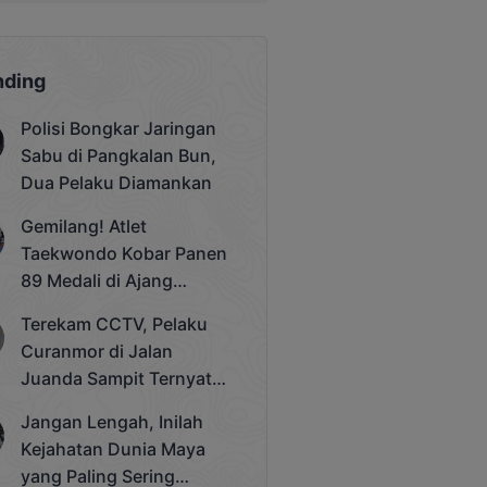
nding
Polisi Bongkar Jaringan
Sabu di Pangkalan Bun,
Dua Pelaku Diamankan
Gemilang! Atlet
Taekwondo Kobar Panen
89 Medali di Ajang
Bergengsi Rektor Unda
Terekam CCTV, Pelaku
Cup 2025
Curanmor di Jalan
Juanda Sampit Ternyata
Seorang PNS
Jangan Lengah, Inilah
Kejahatan Dunia Maya
yang Paling Sering