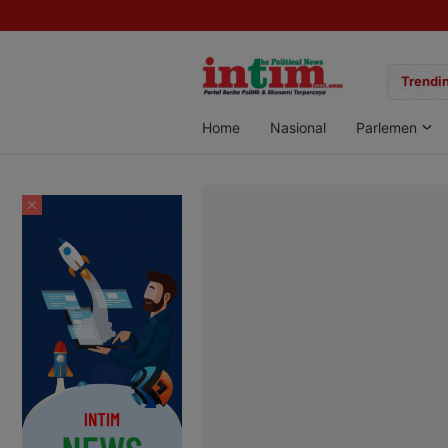
gan Sabu di Pangkalan Bun, Dua Pelaku Diamankan
Trendin
Home
Nasional
Parlemen