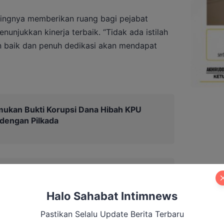
ingnya memberikan ruang bagi pejabat
nunjukkan kinerja terbaik. “Tidak ada istilah
n baik dan penuh dedikasi akan mendapat
mukan Bukti Korupsi Dana Hibah KPU
 dengan Pilkada
Halo Sahabat Intimnews
Pastikan Selalu Update Berita Terbaru