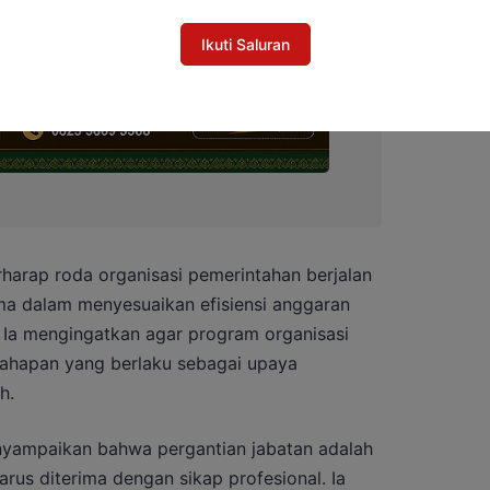
Ikuti Saluran
harap roda organisasi pemerintahan berjalan
ama dalam menyesuaikan efisiensi anggaran
. Ia mengingatkan agar program organisasi
 tahapan yang berlaku sebagai upaya
h.
nyampaikan bahwa pergantian jabatan adalah
arus diterima dengan sikap profesional. Ia