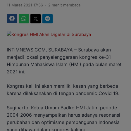
.
11 Maret 2021 17:36
2 menit membaca
Facebook
WhatsApp
Twitter
Telegram
INTIMNEWS.COM, SURABAYA – Surabaya akan
menjadi lokasi penyelenggaraan kongres ke-31
Himpunan Mahasiswa Islam (HMI) pada bulan maret
2021 ini.
Kongres kali ini akan memiliki kesan yang berbeda
karena dilaksanakan di tengah pandemic Covid 19.
Sugiharto, Ketua Umum Badko HMI Jatim periode
2004-2006 menyampaikan harus adanya resonansi
perubahan dan optimisme pembangunan Indonesia
yang dibawa dalam kongres kali ini.