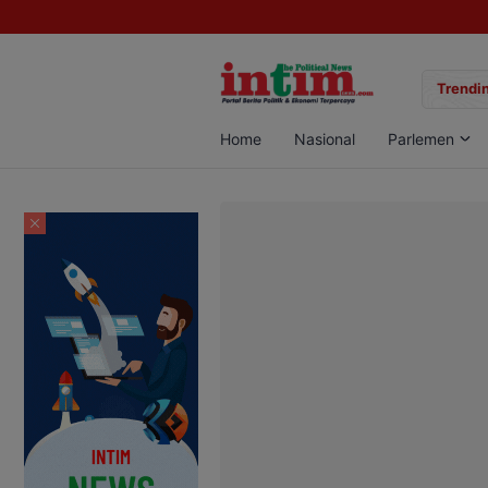
gan Sabu di Pangkalan Bun, Dua Pelaku Diamankan
Trendin
Home
Nasional
Parlemen