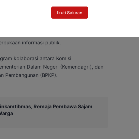
lalui empat aspek utama, yaitu transparansi,
endalian risiko korupsi.
Ikuti Saluran
bahas adalah transparansi pokok pikiran
tahan Daerah (SIPD) sebagai bentuk
bukaan informasi publik.
ram kolaborasi antara Komisi
ementerian Dalam Negeri (Kemendagri), dan
n Pembangunan (BPKP).
binkamtibmas, Remaja Pembawa Sajam
 Warga