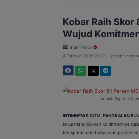
Kobar Raih Skor
Wujud Komitmen 
Intim News
.
4 Februari 2025 21:27
2 menit memb
Facebook
WhatsApp
Twitter
Telegram
Kepala Bapedalitban
INTIMNEWS.COM, PANGKALAN BUN
terus menunjukkan komitmennya dala
transparan dan bebas dari praktik ko