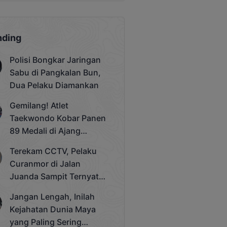
nding
Polisi Bongkar Jaringan
Sabu di Pangkalan Bun,
Dua Pelaku Diamankan
Gemilang! Atlet
Taekwondo Kobar Panen
89 Medali di Ajang
Bergengsi Rektor Unda
Terekam CCTV, Pelaku
Cup 2025
Curanmor di Jalan
Juanda Sampit Ternyata
Seorang PNS
Jangan Lengah, Inilah
Kejahatan Dunia Maya
yang Paling Sering