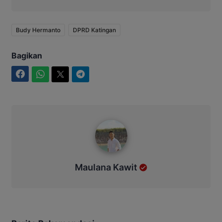
Budy Hermanto
DPRD Katingan
Bagikan
Facebook
WhatsApp
Twitter
Telegram
Maulana Kawit
Maulana Kawit