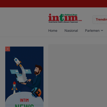
gan Sabu di Pangkalan Bun, Dua Pelaku Diamankan
Trendin
Home
Nasional
Parlemen