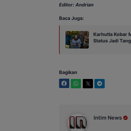
Editor: Andrian
Baca Juga:
Karhutla Kobar 
Status Jadi Tan
Bagikan
Facebook
WhatsApp
Twitter
Telegram
Intim News
Intim News