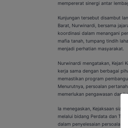
mempererat sinergi antar lemba
Kunjungan tersebut disambut la
Barat, Nurwinardi, bersama jaj
koordinasi dalam menangani per
mafia tanah, tumpang tindih lah
menjadi perhatian masyarakat.
Nurwinardi mengatakan, Kejari 
kerja sama dengan berbagai pih
memastikan program pembanguna
Menurutnya, persoalan pertanaha
memerlukan pengawasan dan koord
Ia menegaskan, Kejaksaan siap
melalui bidang Perdata dan Tata
dalam penyelesaian persoalan a