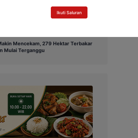
rapkan mampu meminimalisasi potensi
ahan di lapangan.
Ikuti Saluran
Makin Mencekam, 279 Hektar Terbakar
n Mulai Terganggu