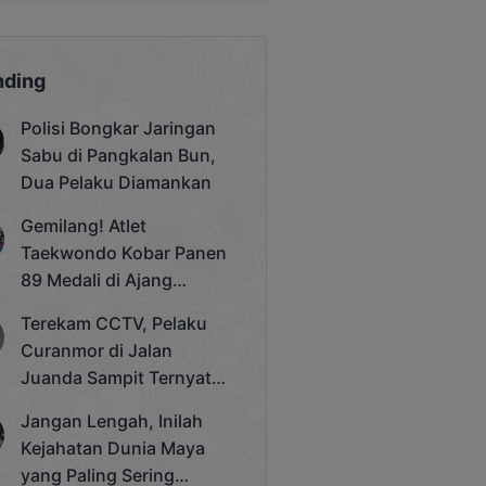
nding
Polisi Bongkar Jaringan
Sabu di Pangkalan Bun,
Dua Pelaku Diamankan
Gemilang! Atlet
Taekwondo Kobar Panen
89 Medali di Ajang
Bergengsi Rektor Unda
Terekam CCTV, Pelaku
Cup 2025
Curanmor di Jalan
Juanda Sampit Ternyata
Seorang PNS
Jangan Lengah, Inilah
Kejahatan Dunia Maya
yang Paling Sering