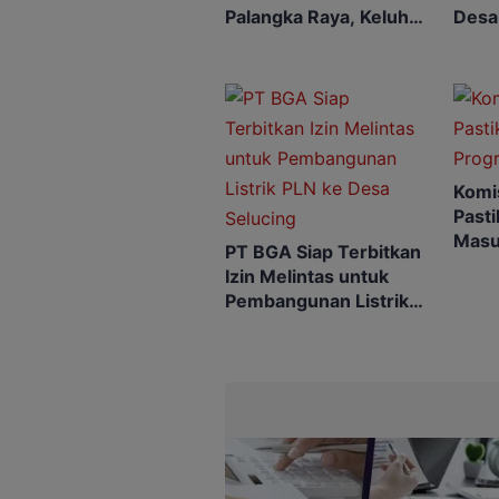
Palangka Raya, Keluhan
Desa
Listrik Jadi Sorotan
Reali
Komi
Pasti
Masu
PT BGA Siap Terbitkan
2025
Izin Melintas untuk
Pembangunan Listrik
PLN ke Desa Selucing