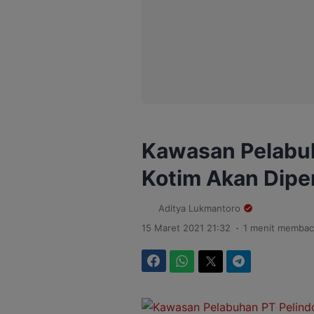
Kawasan Pelabuha
Kotim Akan Dipe
Aditya Lukmantoro
.
15 Maret 2021 21:32
1 menit membac
Facebook
WhatsApp
Twitter
Telegram