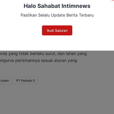
Halo Sahabat Intimnews
Pastikan Selalu Update Berita Terbaru
Ikuti Saluran
adi dan pabrik roti yang memang sudah ada
da yang tidak berlaku surut, dan lahan yang
gurus perizinannya sesuai aturan yang
kotim
PT Pelindo 3