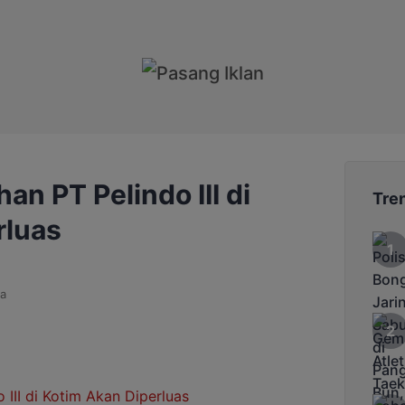
n PT Pelindo III di
Tre
rluas
a