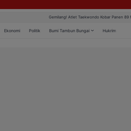
ang! Atlet Taekwondo Kobar Panen 89 Medali di Ajang Bergengsi Rekt
Ekonomi
Politik
Bumi Tambun Bungai
Hukrim
Lif