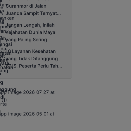
Cup 2025
Curanmor di Jalan
Juanda Sampit Ternyata
Seorang PNS
Jangan Lengah, Inilah
Kejahatan Dunia Maya
yang Paling Sering
Terjadi
10 Layanan Kesehatan
yang Tidak Ditanggung
BPJS, Peserta Perlu Tahu
Saat Darurat IGD