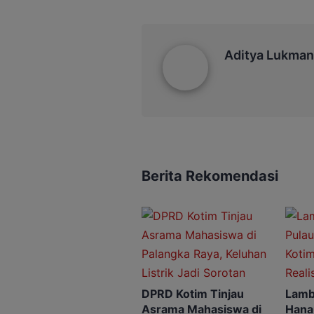
Aditya Lukmantoro
Aditya Lukman
Berita Rekomendasi
DPRD Kotim Tinjau
Lamba
Asrama Mahasiswa di
Hana