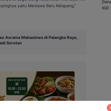
mpingnya yaitu Mentawa Baru Ketapang,”
au Asrama Mahasiswa di Palangka Raya,
Jadi Sorotan