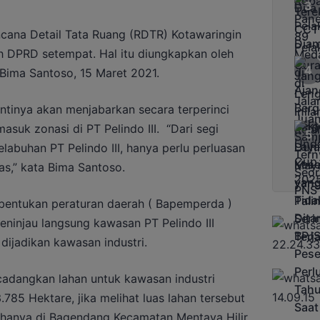
na Detail Tata Ruang (RDTR) Kotawaringin
eh DPRD setempat. Hal itu diungkapkan oleh
Bima Santoso, 15 Maret 2021.
ntinya akan menjabarkan secara terperinci
asuk zonasi di PT Pelindo III. “Dari segi
elabuhan PT Pelindo III, hanya perlu perluasan
s,” kata Bima Santoso.
mbentukan peraturan daerah ( Bapemperda )
injau langsung kawasan PT Pelindo III
ijadikan kawasan industri.
icadangkan lahan untuk kawasan industri
785 Hektare, jika melihat luas lahan tersebut
hanya di Bagendang Kecamatan Mentaya Hilir