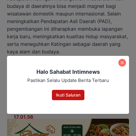
budaya di daerahnya bisa menjadi magnet bagi
wisatawan domestik maupun internasional. Selain
meningkatkan Pendapatan Asli Daerah (PAD),
pengembangan ini diharapkan membuka lapangan
kerja baru, meningkatkan kualitas hidup masyarakat,
serta meneguhkan Katingan sebagai daerah yang
kaya alam dan budaya.
Baca Juga:
Halo Sahabat Intimnews
Pastikan Selalu Update Berita Terbaru
Karhutla Mengintai, Kapolres
Katingan Minta Warga Laporkan
Titik Api
Ikuti Saluran