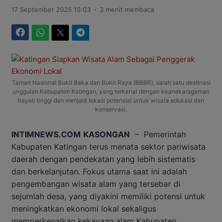
.
17 September 2025 15:03
3 menit membaca
Facebook
WhatsApp
Twitter
Telegram
Taman Nasional Bukit Baka dan Bukit Raya (BBBR), salah satu destinasi
unggulan Kabupaten Katingan, yang terkenal dengan keanekaragaman
hayati tinggi dan menjadi lokasi potensial untuk wisata edukasi dan
konservasi.
INTIMNEWS.COM
KASONGAN
– Pemerintah
Kabupaten Katingan terus menata sektor pariwisata
daerah dengan pendekatan yang lebih sistematis
dan berkelanjutan. Fokus utama saat ini adalah
pengembangan wisata alam yang tersebar di
sejumlah desa, yang diyakini memiliki potensi untuk
meningkatkan ekonomi lokal sekaligus
memperkenalkan kekayaan alam Kabupaten