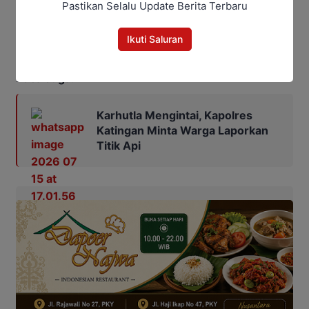
Pastikan Selalu Update Berita Terbaru
masyarakat, serta menjadi contoh bagi daerah lain
dalam menerapkan prinsip demokrasi yang sehat,
Ikuti Saluran
transparan, dan akuntabel.
(Bitro/Maulana Kawit)
Baca Juga:
Karhutla Mengintai, Kapolres
Katingan Minta Warga Laporkan
Titik Api