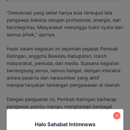
“Demokrasi yang sehat hanya bisa terwujud bila
pengawas bekerja dengan profesional, sinergis, dan
berintegritas. Masyarakat menunggu bukti nyata dari
semua pihak,” ujarnya.
Hadir dalam kegiatan ini sejumlah pejabat Pemkab
Katingan, anggota Bawaslu Kabupaten, tokoh
masyarakat, pemuda, dan media. Suasana kegiatan
berlangsung serius, namun hangat, dengan interaksi
antara peserta dan narasumber yang aktif
mempertanyakan tantangan pengawasan di daerah.
Dengan penguatan ini, Pemkab Katingan berharap
pengawas pemilu mampu menghadapi berbagai
dinamika politik, termasuk kampanye, penghitungan
suara, dan sengketa pemilu. Tujuannya agar seluruh
Halo Sahabat Intimnews
tahapan pemilu berjalan lancar, aman, dan diterima