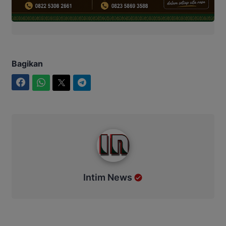
Bagikan
Facebook
WhatsApp
Twitter
Telegram
Intim News
Intim News