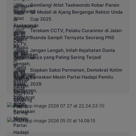
Gemilang! Atlet Taekwondo Kobar Panen
89 Medali di Ajang Bergengsi Rektor Unda
Cup 2025
Terekam CCTV, Pelaku Curanmor di Jalan
Juanda Sampit Ternyata Seorang PNS
Jangan Lengah, Inilah Kejahatan Dunia
Maya yang Paling Sering Terjadi
Siapkan Saksi Permanen, Demokrat Kotim
Panaskan Mesin Partai Hadapi Pemilu
2029