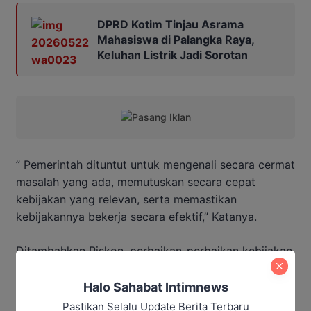
DPRD Kotim Tinjau Asrama
Mahasiswa di Palangka Raya,
Keluhan Listrik Jadi Sorotan
” Pemerintah dituntut untuk mengenali secara cermat
masalah yang ada, memutuskan secara cepat
kebijakan yang relevan, serta memastikan
kebijakannya bekerja secara efektif,” Katanya.
Ditambahkan Riskon, perbaikan-perbaikan kebijakan
senantiasa dituntut setiap saat untuk menyesuaikan
atas tantangan-tantangan baru yang hadir dalam
Halo Sahabat Intimnews
prosesnya.
Pastikan Selalu Update Berita Terbaru