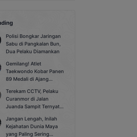
nding
Polisi Bongkar Jaringan
Sabu di Pangkalan Bun,
Dua Pelaku Diamankan
Gemilang! Atlet
Taekwondo Kobar Panen
89 Medali di Ajang
Bergengsi Rektor Unda
Terekam CCTV, Pelaku
Cup 2025
Curanmor di Jalan
Juanda Sampit Ternyata
Seorang PNS
Jangan Lengah, Inilah
Kejahatan Dunia Maya
yang Paling Sering