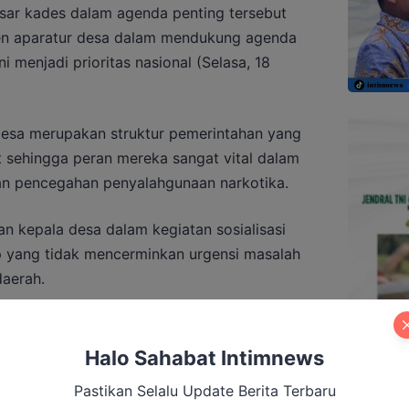
esar kades dalam agenda penting tersebut
n aparatur desa dalam mendukung agenda
 menjadi prioritas nasional (Selasa, 18
desa merupakan struktur pemerintahan yang
 sehingga peran mereka sangat vital dalam
an pencegahan penyalahgunaan narkotika.
an kepala desa dalam kegiatan sosialisasi
p yang tidak mencerminkan urgensi masalah
aerah.
Halo Sahabat Intimnews
au Asrama Mahasiswa di Palangka Raya,
Pastikan Selalu Update Berita Terbaru
Jadi Sorotan