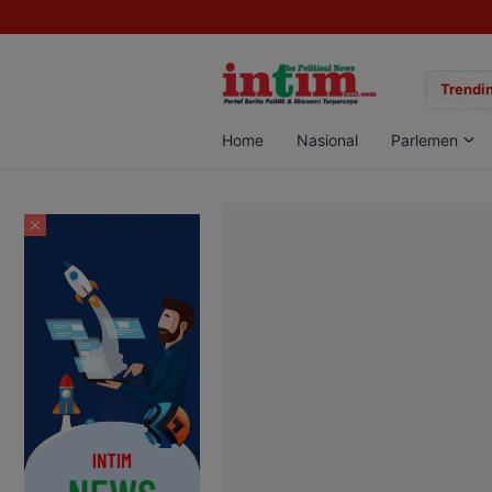
gan Sabu di Pangkalan Bun, Dua Pelaku Diamankan
Trendin
Home
Nasional
Parlemen