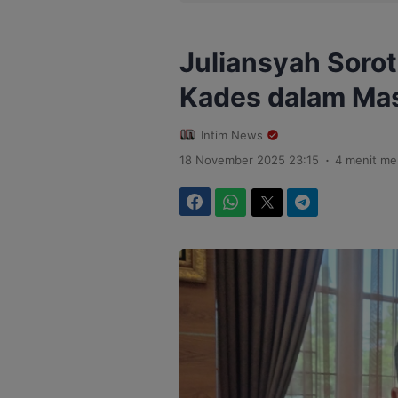
Juliansyah Soro
Kades dalam Ma
Intim News
.
18 November 2025 23:15
4 menit m
Facebook
WhatsApp
Twitter
Telegram