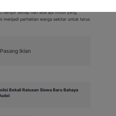
tu hampir setiap hari ada aja mobil yang
ini menjadi perhatian warga sekitar untuk terus
olisi Bekali Ratusan Siswa Baru Bahaya
Judol