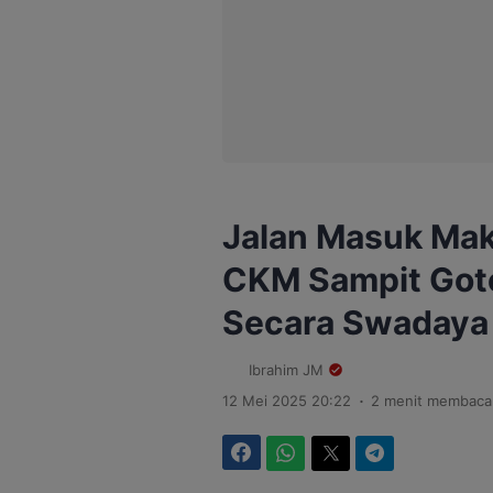
Jalan Masuk Mak
CKM Sampit Got
Secara Swaday
Ibrahim JM
.
12 Mei 2025 20:22
2 menit membaca
Facebook
WhatsApp
Twitter
Telegram