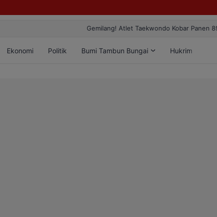
ang! Atlet Taekwondo Kobar Panen 89 Medali di Ajang Bergengsi Rekt
Ekonomi
Politik
Bumi Tambun Bungai
Hukrim
Lif