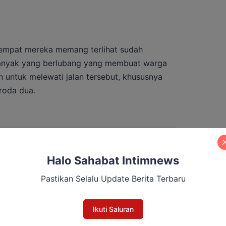
 tempat mereka memang terlihat sudah
 banyak yang berlubang yang membuat warga
an untuk melewati jalan tersebut, khususnya
roda dua.
kan Mesin Partai, Bidik Kemenangan di
ng
Halo Sahabat Intimnews
Pastikan Selalu Update Berita Terbaru
elakukan gotong royong setiap hari minggu.
Ikuti Saluran
lau hujan pasti banyak lobang dan licin
 kan selama ini,” pungkasnya.