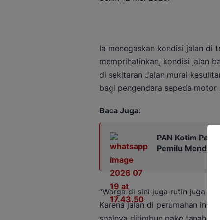
Ia menegaskan kondisi jalan di
memprihatinkan, kondisi jalan
di sekitaran Jalan murai kesulit
bagi pengendara sepeda motor 
Baca Juga:
PAN Kotim Panas
Pemilu Mendata
“Warga di sini juga rutin juga m
Karena jalan di perumahan ini ka
soalnya ditimbun pake tanah aja