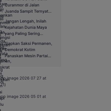
Cup 2025
Curanmor di Jalan
Juanda Sampit Ternyata
Seorang PNS
Jangan Lengah, Inilah
Kejahatan Dunia Maya
yang Paling Sering
Terjadi
Siapkan Saksi Permanen,
Demokrat Kotim
Panaskan Mesin Partai
Hadapi Pemilu 2029