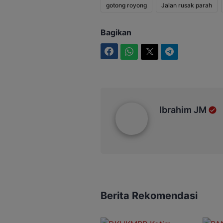
gotong royong
Jalan rusak parah
Bagikan
Facebook
WhatsApp
Twitter
Telegram
Ibrahim JM
Ibrahim JM
Berita Rekomendasi