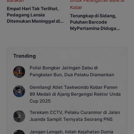
Empat Hari Tak Terlihat,
Pedagang Lansia
Terungkap di Sidang,
Ditemukan Meninggal di
Puluhan Barcode
Barakan
MyPertamina Diduga
untuk Pelangsiran BBM di
Kobar
Trending
Polisi Bongkar Jaringan Sabu di
Pangkalan Bun, Dua Pelaku Diamankan
Gemilang! Atlet Taekwondo Kobar Panen
89 Medali di Ajang Bergengsi Rektor Unda
Cup 2025
Terekam CCTV, Pelaku Curanmor di Jalan
Juanda Sampit Ternyata Seorang PNS
Jangan Lengah, Inilah Kejahatan Dunia