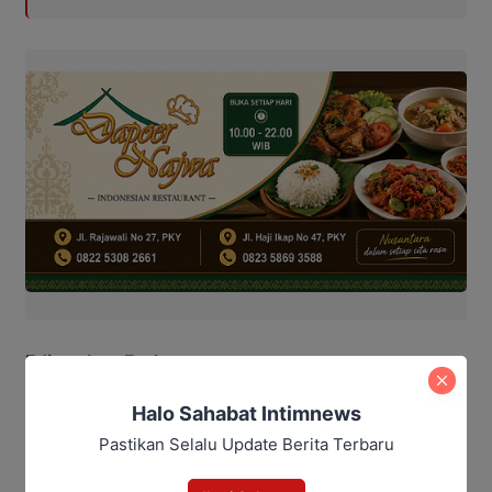
Editor: Irga Fachreza
Halo Sahabat Intimnews
korban keracunan kue maut di sampit
kue ipau
Kue Maut
Pastikan Selalu Update Berita Terbaru
Bagikan