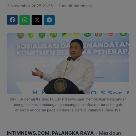
.
2 November 2025 21:26
2 menit membaca
Facebook
WhatsApp
Twitter
Telegram
Wakil Gubernur Kalteng H. Edy Pratowo saat memberikan keterangan
mengenai kesinambungan pembangunan infrastruktur di tengah
efisiensi anggaran pada konferensi pers di Palangka Raya. IST
INTIMNEWS.COM, PALANGKA RAYA –
Meskipun