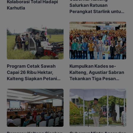
Kolaborasi Total Hadapi
Salurkan Ratusan
Karhutla
Perangkat Starlink untuk
Sekolah dan Puskesmas
Program Cetak Sawah
Kumpulkan Kades se-
Capai 26 Ribu Hektar,
Kalteng, Agustiar Sabran
Kalteng Siapkan Petani
Tekankan Tiga Pesan
Masa Depan
Penting