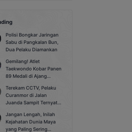
nding
Polisi Bongkar Jaringan
Sabu di Pangkalan Bun,
Dua Pelaku Diamankan
Gemilang! Atlet
Taekwondo Kobar Panen
89 Medali di Ajang
Bergengsi Rektor Unda
Terekam CCTV, Pelaku
Cup 2025
Curanmor di Jalan
Juanda Sampit Ternyata
Seorang PNS
Jangan Lengah, Inilah
Kejahatan Dunia Maya
yang Paling Sering