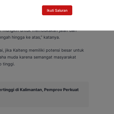
berupaya membantu membuka akses dan
Ikuti Saluran
i berbagai sektor.
l mungkin untuk membukakan jalan dari
ngah hingga ke atas,” katanya.
i, jika Kalteng memiliki potensi besar untuk
saha muda karena semangat masyarakat
 tinggi.
Tertinggi di Kalimantan, Pemprov Perkuat