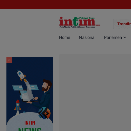
gan Sabu di Pangkalan Bun, Dua Pelaku Diamankan
Trendin
Home
Nasional
Parlemen