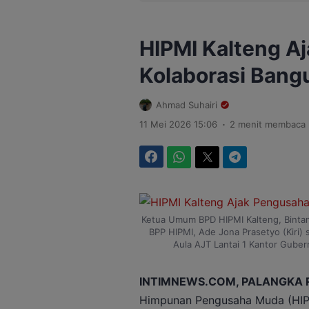
HIPMI Kalteng A
Kolaborasi Bang
Ahmad Suhairi
.
11 Mei 2026 15:06
2 menit membaca
Facebook
WhatsApp
Twitter
Telegram
Ketua Umum BPD HIPMI Kalteng, Binta
BPP HIPMI, Ade Jona Prasetyo (Kiri) 
Aula AJT Lantai 1 Kantor Guber
INTIMNEWS.COM, PALANGKA 
Himpunan Pengusaha Muda (HIPM